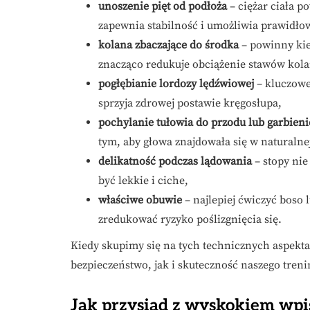
unoszenie pięt od podłoża
– ciężar ciała p
zapewnia stabilność i umożliwia prawidło
kolana zbaczające do środka
– powinny kier
znacząco redukuje obciążenie stawów kol
pogłębianie lordozy lędźwiowej
– kluczowe
sprzyja zdrowej postawie kręgosłupa,
pochylanie tułowia do przodu lub garbieni
tym, aby głowa znajdowała się w naturalnej
delikatność podczas lądowania
– stopy ni
być lekkie i ciche,
właściwe obuwie
– najlepiej ćwiczyć boso
zredukować ryzyko poślizgnięcia się.
Kiedy skupimy się na tych technicznych aspek
bezpieczeństwo, jak i skuteczność naszego tren
Jak przysiad z wyskokiem wpi