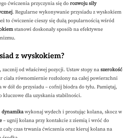
ego ćwiczenia przyczynia się do
rozwoju siły
ycznej
. Regularne wykonywanie przysiadu z wyskokiem
też to ćwiczenie cieszy się dużą popularnością wśród
kokiem
stanowi doskonały sposób na efektywne
anizmu.
siad z wyskokiem?
, zacznij od właściwej pozycji. Ustaw stopy na
szerokość
ężar ciała równomiernie rozłożony na całej powierzchni
 dół do przysiadu – cofnij biodra do tyłu. Pamiętaj,
to kluczowe dla uzyskania stabilności.
,
dynamika
wykonaj wydech i prostując kolana, skocz w
e
– ugnij kolana przy kontakcie z ziemią i wróć do
z cały czas trwania ćwiczenia oraz kieruj kolana na
o środka.