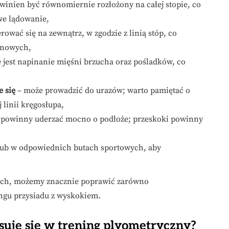
owinien być równomiernie rozłożony na całej stopie, co
we lądowanie,
ować się na zewnątrz, w zgodzie z linią stóp, co
anowych,
 jest napinanie mięśni brzucha oraz pośladków, co
e się
– może prowadzić do urazów; warto pamiętać o
 linii kręgosłupa,
e powinny uderzać mocno o podłoże; przeskoki powinny
 lub w odpowiednich butach sportowych, aby
tach, możemy znacznie poprawić zarówno
ingu przysiadu z wyskokiem.
suje się w trening plyometryczny?