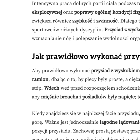
Intensywna praca dolnych partii ciała podczas t
eksplozywnej
oraz
poprawy ogólnej kondycji fiz
zwiększa również
szybkość
i
zwinność
. Dlatego 
sportowców różnych dyscyplin.
Przysiad z wys
wzmacnianie nóg i polepszanie wydolności org
Jak prawidłowo wykonać przy
Aby prawidłowo wykonać
przysiad z wyskokiem
ramion
, dbając o to, by plecy były proste, a ci
stóp.
Wdech
weź przed rozpoczęciem schodzenia w
aby
mięśnie brzucha i pośladków były napięte
; 
Kiedy znajdziesz się w najniższej fazie przysiadu
górę. Ważne jest jednocześnie
łagodne lądowani
pozycji przysiadu. Zachowaj prostą postawę prze
zewnątrz, starając się unikać ich zbiegania się d