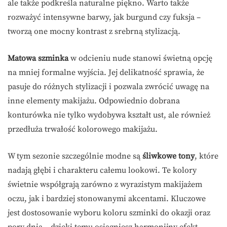
ale także podkreśla naturalne piękno. Warto także
rozważyć intensywne barwy, jak burgund czy fuksja –
tworzą one mocny kontrast z srebrną stylizacją.
Matowa szminka
w odcieniu nude stanowi świetną opcję
na mniej formalne wyjścia. Jej delikatność sprawia, że
pasuje do różnych stylizacji i pozwala zwrócić uwagę na
inne elementy makijażu. Odpowiednio dobrana
konturówka nie tylko wydobywa kształt ust, ale również
przedłuża trwałość kolorowego makijażu.
W tym sezonie szczególnie modne są
śliwkowe tony
, które
nadają głębi i charakteru całemu lookowi. Te kolory
świetnie współgrają zarówno z wyrazistym makijażem
oczu, jak i bardziej stonowanymi akcentami. Kluczowe
jest dostosowanie wyboru koloru szminki do okazji oraz
pory dnia – dzięki temu osiągniesz harmonijny efekt