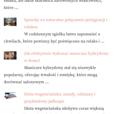
smaku, ale także skarbnica zdrowotnych właściwości,
które …
Sposoby na naturalne połączenie pielęgnacji i
relaksu
W codziennym zgiełku łatwo zapomnieć o
chwilach, które powinny być poświęcone na relaks i …
Jak efektywnie wykonać manicure hybrydowy
w domu?
Manicure hybrydowy stał się niezwykle
popularny, oferując trwałość i estetykę, które mogą
dorównać salonowym …
Dieta wegetariańska: zasady, odmiany i
przykładowy jadłospis
Dieta wegetariańska zdobywa coraz większą