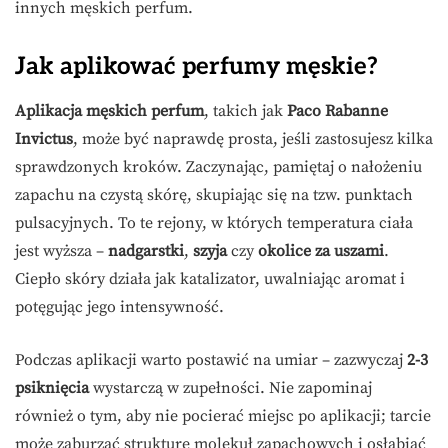
innych męskich perfum.
Jak aplikować perfumy męskie?
Aplikacja męskich perfum
, takich jak
Paco Rabanne
Invictus
, może być naprawdę prosta, jeśli zastosujesz kilka
sprawdzonych kroków. Zaczynając, pamiętaj o nałożeniu
zapachu na czystą skórę, skupiając się na tzw. punktach
pulsacyjnych. To te rejony, w których temperatura ciała
jest wyższa –
nadgarstki
,
szyja
czy
okolice za uszami
.
Ciepło skóry działa jak katalizator, uwalniając aromat i
potęgując jego intensywność.
Podczas aplikacji warto postawić na umiar – zazwyczaj
2-3
psiknięcia
wystarczą w zupełności. Nie zapominaj
również o tym, aby nie pocierać miejsc po aplikacji; tarcie
może zaburzać strukturę molekuł zapachowych i osłabiać