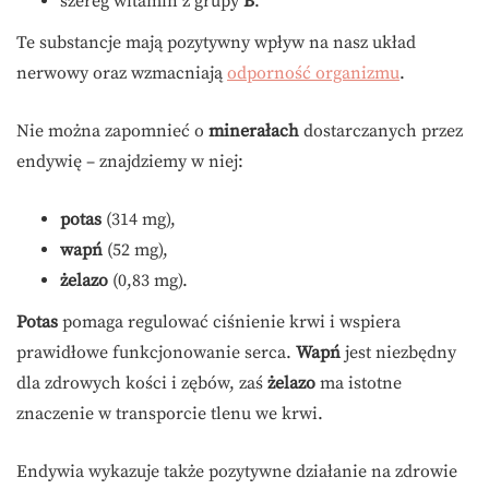
szereg witamin z grupy
B
.
Te substancje mają pozytywny wpływ na nasz układ
nerwowy oraz wzmacniają
odporność organizmu
.
Nie można zapomnieć o
minerałach
dostarczanych przez
endywię – znajdziemy w niej:
potas
(314 mg),
wapń
(52 mg),
żelazo
(0,83 mg).
Potas
pomaga regulować ciśnienie krwi i wspiera
prawidłowe funkcjonowanie serca.
Wapń
jest niezbędny
dla zdrowych kości i zębów, zaś
żelazo
ma istotne
znaczenie w transporcie tlenu we krwi.
Endywia wykazuje także pozytywne działanie na zdrowie