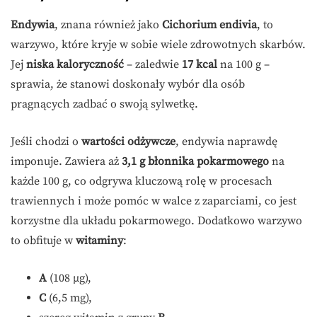
Endywia
, znana również jako
Cichorium endivia
, to
warzywo, które kryje w sobie wiele zdrowotnych skarbów.
Jej
niska kaloryczność
– zaledwie
17 kcal
na 100 g –
sprawia, że stanowi doskonały wybór dla osób
pragnących zadbać o swoją sylwetkę.
Jeśli chodzi o
wartości odżywcze
, endywia naprawdę
imponuje. Zawiera aż
3,1 g błonnika pokarmowego
na
każde 100 g, co odgrywa kluczową rolę w procesach
trawiennych i może pomóc w walce z zaparciami, co jest
korzystne dla układu pokarmowego. Dodatkowo warzywo
to obfituje w
witaminy
:
A
(108 µg),
C
(6,5 mg),