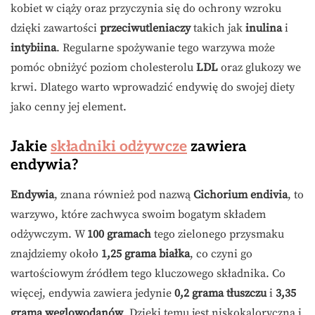
kobiet w ciąży oraz przyczynia się do ochrony wzroku
dzięki zawartości
przeciwutleniaczy
takich jak
inulina
i
intybiina
. Regularne spożywanie tego warzywa może
pomóc obniżyć poziom cholesterolu
LDL
oraz glukozy we
krwi. Dlatego warto wprowadzić endywię do swojej diety
jako cenny jej element.
Jakie
składniki odżywcze
zawiera
endywia?
Endywia
, znana również pod nazwą
Cichorium endivia
, to
warzywo, które zachwyca swoim bogatym składem
odżywczym. W
100 gramach
tego zielonego przysmaku
znajdziemy około
1,25 grama białka
, co czyni go
wartościowym źródłem tego kluczowego składnika. Co
więcej, endywia zawiera jedynie
0,2 grama tłuszczu
i
3,35
grama węglowodanów
. Dzięki temu jest niskokaloryczna i