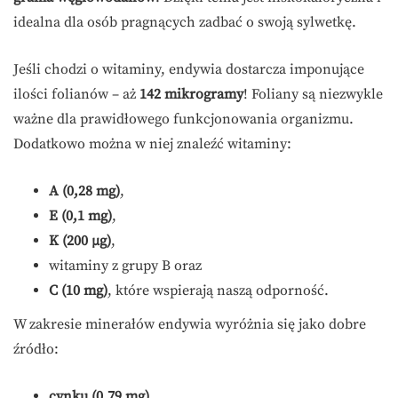
idealna dla osób pragnących zadbać o swoją sylwetkę.
Jeśli chodzi o witaminy, endywia dostarcza imponujące
ilości folianów – aż
142 mikrogramy
! Foliany są niezwykle
ważne dla prawidłowego funkcjonowania organizmu.
Dodatkowo można w niej znaleźć witaminy:
A (0,28 mg)
,
E (0,1 mg)
,
K (200 μg)
,
witaminy z grupy B oraz
C (10 mg)
, które wspierają naszą odporność.
W zakresie minerałów endywia wyróżnia się jako dobre
źródło:
cynku (0,79 mg)
,