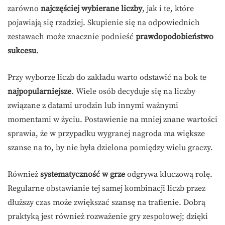
zarówno
najczęściej wybierane liczby
, jak i te, które
pojawiają się rzadziej. Skupienie się na odpowiednich
zestawach może znacznie podnieść
prawdopodobieństwo
sukcesu
.
Przy wyborze liczb do zakładu warto odstawić na bok te
najpopularniejsze
. Wiele osób decyduje się na liczby
związane z datami urodzin lub innymi ważnymi
momentami w życiu. Postawienie na mniej znane wartości
sprawia, że w przypadku wygranej nagroda ma większe
szanse na to, by nie była dzielona pomiędzy wielu graczy.
Również
systematyczność w grze
odgrywa kluczową rolę.
Regularne obstawianie tej samej kombinacji liczb przez
dłuższy czas może zwiększać szansę na trafienie. Dobrą
praktyką jest również rozważenie gry zespołowej; dzięki