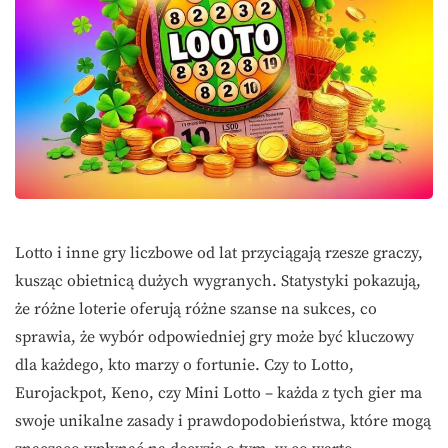
Lotto i inne gry liczbowe od lat przyciągają rzesze graczy,
kusząc obietnicą dużych wygranych. Statystyki pokazują,
że różne loterie oferują różne szanse na sukces, co
sprawia, że wybór odpowiedniej gry może być kluczowy
dla każdego, kto marzy o fortunie. Czy to Lotto,
Eurojackpot, Keno, czy Mini Lotto – każda z tych gier ma
swoje unikalne zasady i prawdopodobieństwa, które mogą