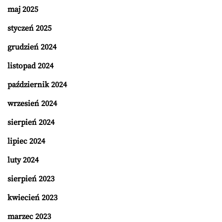
maj 2025
styczeń 2025
grudzień 2024
listopad 2024
październik 2024
wrzesień 2024
sierpień 2024
lipiec 2024
luty 2024
sierpień 2023
kwiecień 2023
marzec 2023