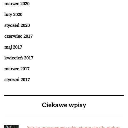
marzec 2020
luty 2020
styczeń 2020
czerwiec 2017
maj 2017
kwiecień 2017
marzec 2017
styczeń 2017
Ciekawe wpisy
Sztuka poprawnego odżywiania się dla piękna