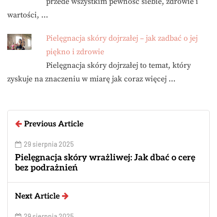
przede wszystkim pewność siebie, zdrowie i
wartości, …
Pielęgnacja skóry dojrzałej – jak zadbać o jej
piękno i zdrowie
Pielęgnacja skóry dojrzałej to temat, który
zyskuje na znaczeniu w miarę jak coraz więcej …
Previous Article
29 sierpnia 2025
Pielęgnacja skóry wrażliwej: Jak dbać o cerę
bez podrażnień
Next Article
29 sierpnia 2025