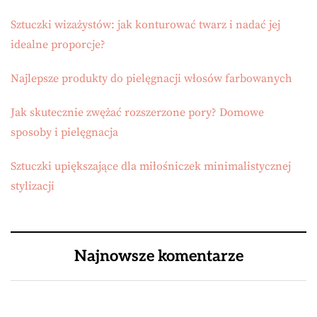
Sztuczki wizażystów: jak konturować twarz i nadać jej
idealne proporcje?
Najlepsze produkty do pielęgnacji włosów farbowanych
Jak skutecznie zwężać rozszerzone pory? Domowe
sposoby i pielęgnacja
Sztuczki upiększające dla miłośniczek minimalistycznej
stylizacji
Najnowsze komentarze