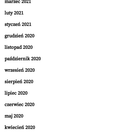
marzec 2021
luty 2021
styczeń 2021
grudzień 2020
listopad 2020
październik 2020
wrzesień 2020
sierpień 2020
lipiec 2020
czerwiec 2020
maj 2020
kwiecień 2020