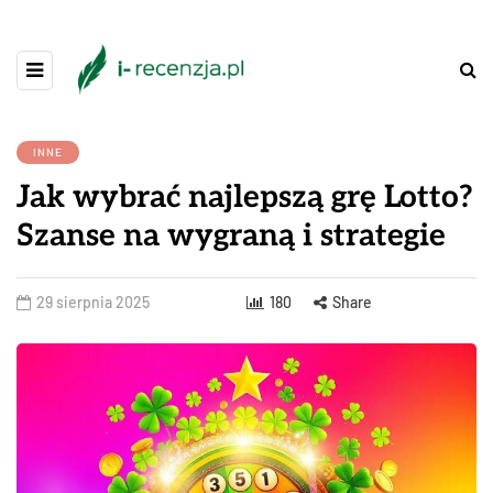
INNE
Jak wybrać najlepszą grę Lotto?
Szanse na wygraną i strategie
29 sierpnia 2025
180
Share