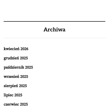
Archiwa
kwiecień 2026
grudzień 2025
październik 2025
wrzesień 2025
sierpień 2025
lipiec 2025
czerwiec 2025