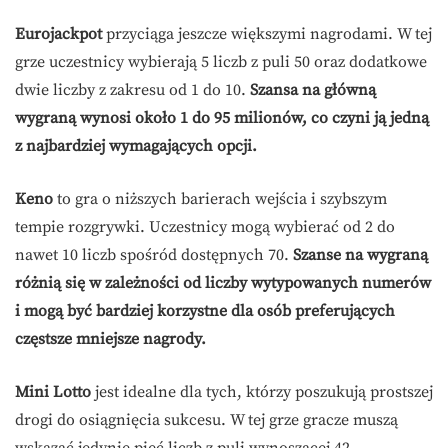
Eurojackpot
przyciąga jeszcze większymi nagrodami. W tej
grze uczestnicy wybierają 5 liczb z puli 50 oraz dodatkowe
dwie liczby z zakresu od 1 do 10.
Szansa na główną
wygraną wynosi około 1 do 95 milionów, co czyni ją jedną
z najbardziej wymagających opcji.
Keno
to gra o niższych barierach wejścia i szybszym
tempie rozgrywki. Uczestnicy mogą wybierać od 2 do
nawet 10 liczb spośród dostępnych 70.
Szanse na wygraną
różnią się w zależności od liczby wytypowanych numerów
i mogą być bardziej korzystne dla osób preferujących
częstsze mniejsze nagrody.
Mini Lotto
jest idealne dla tych, którzy poszukują prostszej
drogi do osiągnięcia sukcesu. W tej grze gracze muszą
wskazać jedynie pięć liczb z puli wynoszącej 42.