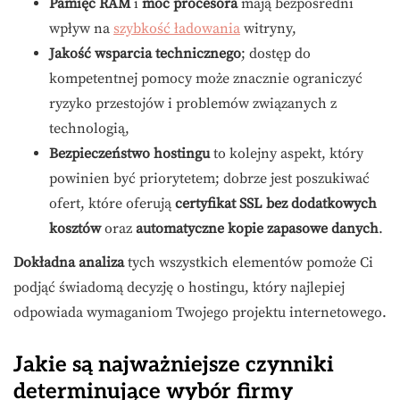
Pamięć RAM
i
moc procesora
mają bezpośredni
wpływ na
szybkość ładowania
witryny,
Jakość wsparcia technicznego
; dostęp do
kompetentnej pomocy może znacznie ograniczyć
ryzyko przestojów i problemów związanych z
technologią,
Bezpieczeństwo hostingu
to kolejny aspekt, który
powinien być priorytetem; dobrze jest poszukiwać
ofert, które oferują
certyfikat SSL bez dodatkowych
kosztów
oraz
automatyczne kopie zapasowe danych
.
Dokładna analiza
tych wszystkich elementów pomoże Ci
podjąć świadomą decyzję o hostingu, który najlepiej
odpowiada wymaganiom Twojego projektu internetowego.
Jakie są najważniejsze czynniki
determinujące wybór firmy