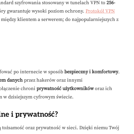
tandard szyfrowania stosowany w tunelach VPN to
256-
óry gwarantuje wysoki poziom ochrony.
Protokół VPN
 między klientem a serwerem; do najpopularniejszych z
fować po internecie w sposób
bezpieczny i komfortowy
.
em danych
przez hakerów oraz innymi
ołączenie chroni
prywatność użytkowników
oraz ich
 w dzisiejszym cyfrowym świecie.
ine i prywatność?
ą tożsamość oraz prywatność w sieci. Dzięki niemu Twój