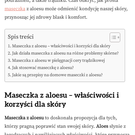
podrażnień, a także trądziku. Czas odkryć, jak prosta
maseczka
z aloesu może odmienić kondycję naszej skóry,
przynosząc jej zdrowy blask i komfort.
Spis treści
Maseczka z aloesu – właściwości i korzyści dla skóry
Jak działa maseczka z aloesu na różne problemy skórne?
Maseczka z aloesu w pielęgnacji cery trądzikowej
Jak stosować maseczkę z aloesu?
Jakie są przepisy na domowe maseczki z aloesu?
Maseczka z aloesu – właściwości i
korzyści dla skóry
Maseczka z aloesu
to doskonała propozycja dla tych,
którzy pragną poprawić stan swojej skóry.
Aloes
słynie z
łagodzących i nawilżających właściwości, które przynoszą