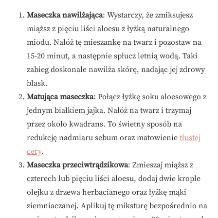
Maseczka nawilżająca
: Wystarczy, że zmiksujesz
miąższ z pięciu liści aloesu z łyżką naturalnego
miodu. Nałóż tę mieszankę na twarz i pozostaw na
15-20 minut, a następnie spłucz letnią wodą. Taki
zabieg doskonale nawilża skórę, nadając jej zdrowy
blask.
Matująca maseczka
: Połącz łyżkę soku aloesowego z
jednym białkiem jajka. Nałóż na twarz i trzymaj
przez około kwadrans. To świetny sposób na
redukcję nadmiaru sebum oraz matowienie
tłustej
cery
.
Maseczka przeciwtrądzikowa
: Zmieszaj miąższ z
czterech lub pięciu liści aloesu, dodaj dwie krople
olejku z drzewa herbacianego oraz łyżkę mąki
ziemniaczanej. Aplikuj tę miksturę bezpośrednio na