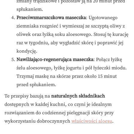
zmiany trądzikowe i pozostaw ją na 20 minut przed
spłukaniem.
Przeciwzmarszczkowa maseczka
: Ugotowanego
ziemniaka rozgnieć i wymieszaj ze szczyptą oliwy z
oliwek oraz łyżką soku aloesowego. Stosuj tę kurację
raz w tygodniu, aby wygładzić skórę i poprawić jej
kondycję.
Nawilżająco-regenerująca maseczka
: Połącz łyżkę
żelu aloesowego, łyżkę jogurtu i pół łyżeczki miodu.
Trzymaj maskę na skórze przez około 15 minut
przed spłukaniem.
Te przepisy bazują na
naturalnych składnikach
dostępnych w każdej kuchni, co czyni je idealnym
rozwiązaniem do codziennej pielęgnacji skóry przy
wykorzystaniu dobroczynnych
właściwości aloesu
.