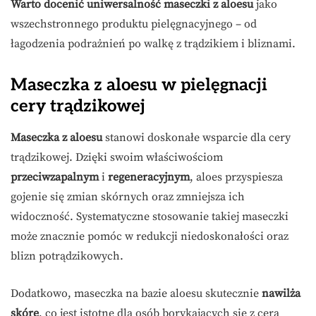
Warto docenić uniwersalność maseczki z aloesu
jako
wszechstronnego produktu pielęgnacyjnego – od
łagodzenia podrażnień po walkę z trądzikiem i bliznami.
Maseczka z aloesu w pielęgnacji
cery trądzikowej
Maseczka z aloesu
stanowi doskonałe wsparcie dla cery
trądzikowej. Dzięki swoim właściwościom
przeciwzapalnym
i
regeneracyjnym
, aloes przyspiesza
gojenie się zmian skórnych oraz zmniejsza ich
widoczność. Systematyczne stosowanie takiej maseczki
może znacznie pomóc w redukcji niedoskonałości oraz
blizn potrądzikowych.
Dodatkowo, maseczka na bazie aloesu skutecznie
nawilża
skórę
, co jest istotne dla osób borykających się z cerą