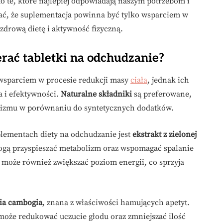
to te, które najlepiej odpowiadają naszym potrzebom i
inać, że suplementacja powinna być tylko wsparciem w
zdrową dietę i aktywność fizyczną.
rać tabletki na odchudzanie?
wsparciem w procesie redukcji masy
ciała
, jednak ich
a i efektywności.
Naturalne składniki
są preferowane,
anizmu w porównaniu do syntetycznych dodatków.
lementach diety na odchudzanie jest
ekstrakt z zielonej
mogą przyspieszać metabolizm oraz wspomagać spalanie
y może również zwiększać poziom energii, co sprzyja
ia cambogia
, znana z właściwości hamujących apetyt.
oże redukować uczucie głodu oraz zmniejszać ilość