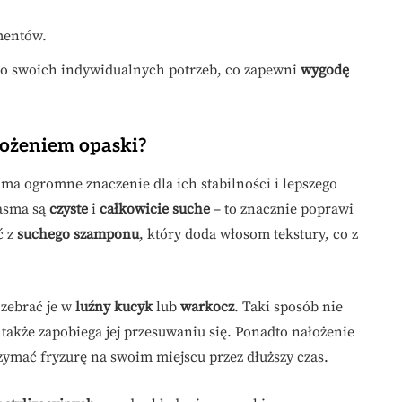
mentów.
 do swoich indywidualnych potrzeb, co zapewni
wygodę
łożeniem opaski?
ma ogromne znaczenie dla ich stabilności i lepszego
pasma są
czyste
i
całkowicie suche
– to znacznie poprawi
ć z
suchego szamponu
, który doda włosom tekstury, co z
 zebrać je w
luźny kucyk
lub
warkocz
. Taki sposób nie
 także zapobiega jej przesuwaniu się. Ponadto nałożenie
ymać fryzurę na swoim miejscu przez dłuższy czas.