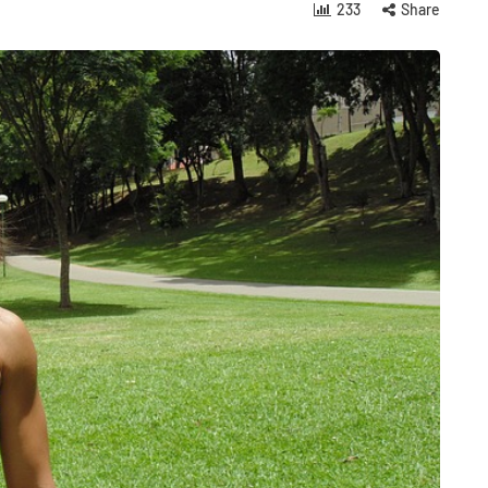
233
Share