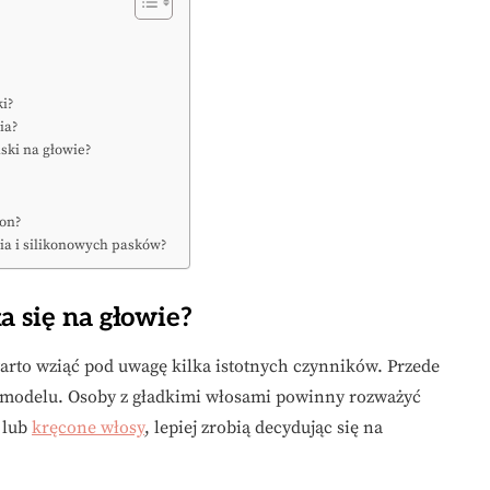
ki?
ia?
ski na głowie?
pon?
ia i silikonowych pasków?
a się na głowie?
warto wziąć pod uwagę kilka istotnych czynników. Przede
 modelu. Osoby z gładkimi włosami powinny rozważyć
 lub
kręcone włosy
, lepiej zrobią decydując się na