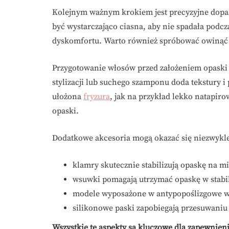
Kolejnym ważnym krokiem jest precyzyjne dop
być wystarczająco ciasna, aby nie spadała podc
dyskomfortu. Warto również spróbować owinąć ją
Przygotowanie włosów przed założeniem opaski 
stylizacji lub suchego szamponu doda tekstury 
ułożona
fryzura
, jak na przykład lekko natapir
opaski.
Dodatkowe akcesoria mogą okazać się niezwykl
klamry skutecznie stabilizują opaskę na mi
wsuwki pomagają utrzymać opaskę w stabil
modele wyposażone w antypopoślizgowe w
silikonowe paski zapobiegają przesuwaniu 
Wszystkie te aspekty są kluczowe dla zapewnien