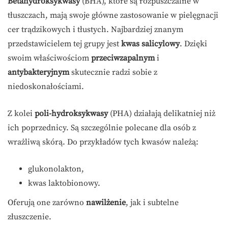
Betahydroksykwasy
(BHA), które są rozpuszczalne w
tłuszczach, mają swoje główne zastosowanie w pielęgnacji
cer trądzikowych i tłustych. Najbardziej znanym
przedstawicielem tej grupy jest
kwas salicylowy
. Dzięki
swoim właściwościom
przeciwzapalnym
i
antybakteryjnym
skutecznie radzi sobie z
niedoskonałościami.
Z kolei
poli-hydroksykwasy
(PHA) działają delikatniej niż
ich poprzednicy. Są szczególnie polecane dla osób z
wrażliwą skórą. Do przykładów tych kwasów należą:
glukonolakton,
kwas laktobionowy.
Oferują one zarówno
nawilżenie
, jak i subtelne
złuszczenie.