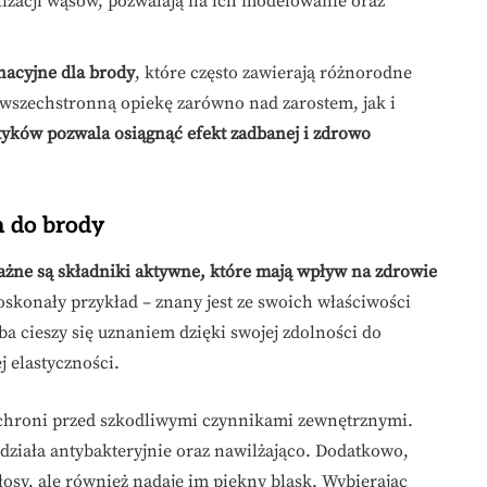
lizacji wąsów, pozwalają na ich modelowanie oraz
nacyjne dla brody
, które często zawierają różnorodne
wszechstronną opiekę zarówno nad zarostem, jak i
yków pozwala osiągnąć efekt zadbanej i zdrowo
 do brody
ażne są składniki aktywne, które mają wpływ na zdrowie
skonały przykład – znany jest ze swoich właściwości
ba cieszy się uznaniem dzięki swojej zdolności do
j elastyczności.
i chroni przed szkodliwymi czynnikami zewnętrznymi.
ziała antybakteryjnie oraz nawilżająco. Dodatkowo,
osy, ale również nadaje im piękny blask. Wybierając