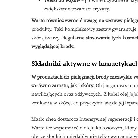
Woski do wąsów
– głównie używane do sty
zwiększenie trwałości fryzury.
Warto również zwrócić uwagę na zestawy pielęg
produkty. Taki kompleksowy zestaw gwarantuje 
skórą twarzy.
Regularne stosowanie tych kosmet
wyglądającej brody.
Składniki aktywne w kosmetykach
W produktach do pielęgnacji brody niezwykle w
zarówno zarostu, jak i skóry.
Olej arganowy to do
nawilżających oraz odżywczych. Z kolei olej jojo
wnikania w skórę, co przyczynia się do jej lepsze
Masło shea dostarcza intensywnej regeneracji 
Warto też wspomnieć o oleju kokosowym, który d
olej ze słodkich migdałów nie tylko wzmacnia wł