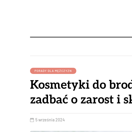
PORADY DLA MĘŻCZYZN
Kosmetyki do brod
zadbać o zarost i 
5 września 2024