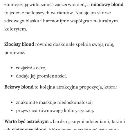
zmniejszają widoczność zaczerwienień, a
miodowy blond
to jeden z najlepszych wariantów. Nadaje on skórze
zdrowego blasku i harmonijnie współgra z naturalnym
kolorytem.
Złocisty blond
również doskonale spełnia swoją rolę,
ponieważ:
rozjaśnia cerę,
dodaje jej promienności.
Beżowy blond
to kolejna atrakcyjna propozycja, która:
znakomite maskuje niedoskonałości,
przywraca równowagę kolorystyczną.
Warto być ostrożnym
z bardzo jasnymi odcieniami, takimi
jak
platynowy blond
, które mogą uwydatniać czerwone