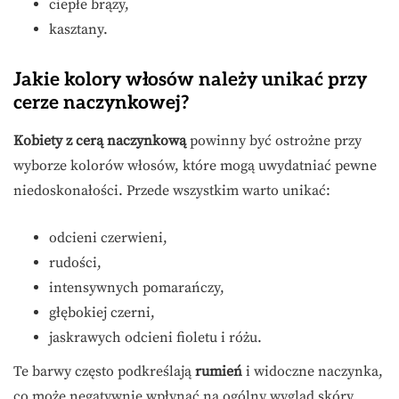
ciepłe brązy,
kasztany.
Jakie kolory włosów należy unikać przy
cerze naczynkowej?
Kobiety z cerą naczynkową
powinny być ostrożne przy
wyborze kolorów włosów, które mogą uwydatniać pewne
niedoskonałości. Przede wszystkim warto unikać:
odcieni czerwieni,
rudości,
intensywnych pomarańczy,
głębokiej czerni,
jaskrawych odcieni fioletu i różu.
Te barwy często podkreślają
rumień
i widoczne naczynka,
co może negatywnie wpłynąć na ogólny wygląd skóry.