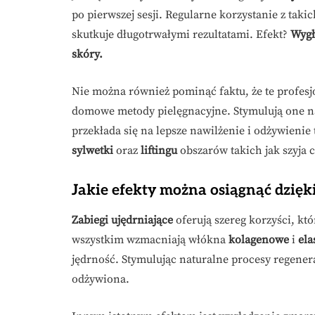
po pierwszej sesji. Regularne korzystanie z ta
skutkuje długotrwałymi rezultatami. Efekt?
Wygł
skóry.
Nie można również pominąć faktu, że te profesj
domowe metody pielęgnacyjne. Stymulują one na
przekłada się na lepsze nawilżenie i odżywienie 
sylwetki
oraz
liftingu
obszarów takich jak szyja c
Jakie efekty można osiągnąć dzięk
Zabiegi ujędrniające
oferują szereg korzyści, kt
wszystkim wzmacniają włókna
kolagenowe
i
ela
jędrność. Stymulując naturalne procesy regenerac
odżywiona.