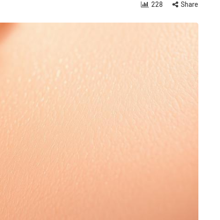
228
Share