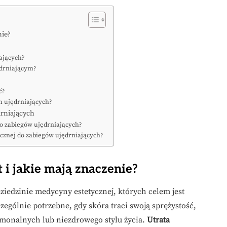
nie?
iających?
ędrniającym?
ć?
h ujędrniających?
drniających
o zabiegów ujędrniających?
cznej do zabiegów ujędrniających?
st i jakie mają znaczenie?
iedzinie medycyny estetycznej, których celem jest
zególnie potrzebne, gdy skóra traci swoją sprężystość,
rmonalnych lub niezdrowego stylu życia.
Utrata