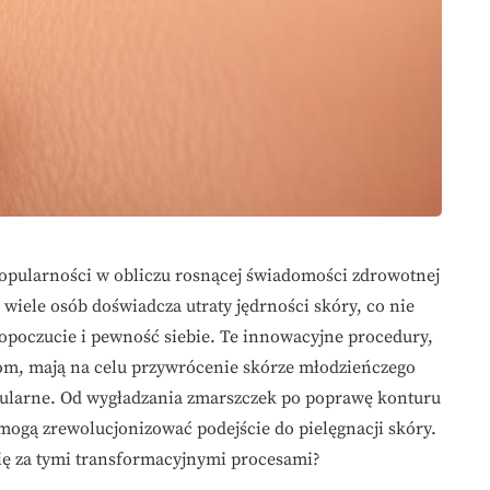
popularności w obliczu rosnącej świadomości zdrowotnej
 wiele osób doświadcza utraty jędrności skóry, co nie
opoczucie i pewność siebie. Te innowacyjne procedury,
m, mają na celu przywrócenie skórze młodzieńczego
kularne. Od wygładzania zmarszczek po poprawę konturu
e mogą zrewolucjonizować podejście do pielęgnacji skóry.
 się za tymi transformacyjnymi procesami?