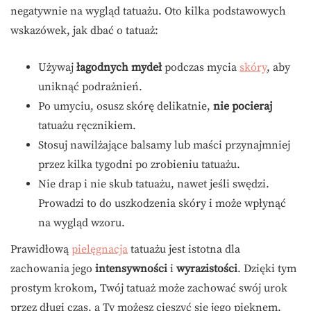
negatywnie na wygląd tatuażu. Oto kilka podstawowych
wskazówek, jak dbać o tatuaż:
Używaj
łagodnych mydeł
podczas mycia
skóry
, aby
uniknąć podrażnień.
Po umyciu, osusz skórę delikatnie,
nie pocieraj
tatuażu ręcznikiem.
Stosuj nawilżające balsamy lub maści przynajmniej
przez kilka tygodni po zrobieniu tatuażu.
Nie drap i nie skub tatuażu, nawet jeśli swędzi.
Prowadzi to do uszkodzenia skóry i może wpłynąć
na wygląd wzoru.
Prawidłową
pielęgnacja
tatuażu jest istotna dla
zachowania jego
intensywności
i
wyrazistości
. Dzięki tym
prostym krokom, Twój tatuaż może zachować swój urok
przez długi czas, a Ty możesz cieszyć się jego pięknem.