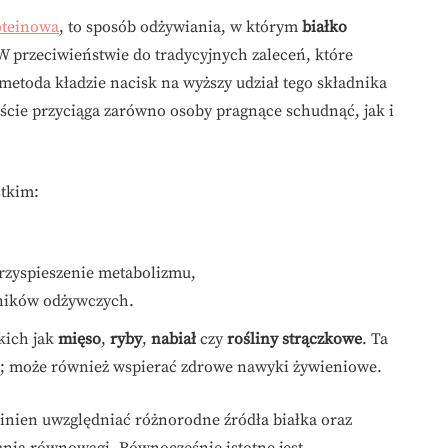
oteinowa
, to sposób odżywiania, w którym
białko
 W przeciwieństwie do tradycyjnych zaleceń, które
 metoda kładzie nacisk na wyższy udział tego składnika
ście przyciąga zarówno osoby pragnące schudnąć, jak i
stkim:
zyspieszenie metabolizmu,
dników odżywczych.
kich jak
mięso
,
ryby
,
nabiał
czy
rośliny strączkowe
. Ta
ała; może również wspierać zdrowe nawyki żywieniowe.
nien uwzględniać różnorodne źródła białka oraz
nia równowagi. Równocześnie istotne jest