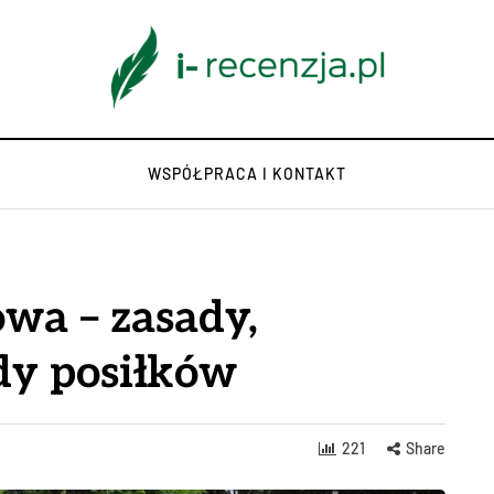
WSPÓŁPRACA I KONTAKT
owa – zasady,
ady posiłków
221
Share