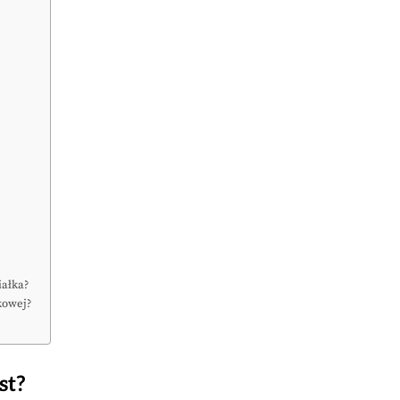
iałka?
kowej?
st?