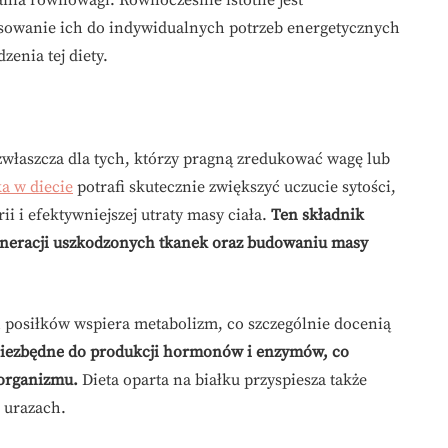
osowanie ich do indywidualnych potrzeb energetycznych
enia tej diety.
zwłaszcza dla tych, którzy pragną zredukować wagę lub
ka w diecie
potrafi skutecznie zwiększyć uczucie sytości,
ii i efektywniejszej utraty masy ciała.
Ten składnik
eneracji uszkodzonych tkanek oraz budowaniu masy
h posiłków wspiera metabolizm, co szczególnie docenią
t niezbędne do produkcji hormonów i enzymów, co
 organizmu.
Dieta oparta na białku przyspiesza także
 urazach.