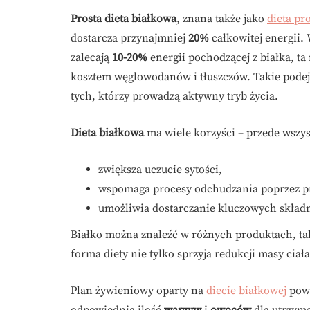
Prosta dieta białkowa
, znana także jako
dieta pr
dostarcza przynajmniej
20%
całkowitej energii.
zalecają
10-20%
energii pochodzącej z białka, ta
kosztem węglowodanów i tłuszczów. Takie podej
tych, którzy prowadzą aktywny tryb życia.
Dieta białkowa
ma wiele korzyści – przede wszy
zwiększa uczucie sytości,
wspomaga procesy odchudzania poprzez pr
umożliwia dostarczanie kluczowych skła
Białko można znaleźć w różnych produktach, ta
forma diety nie tylko sprzyja redukcji masy ci
Plan żywieniowy oparty na
diecie białkowej
powi
odpowiednią ilość
warzyw
i
owoców
dla utrzyma