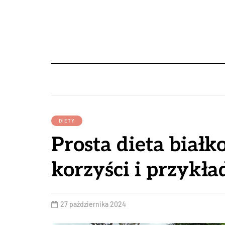
DIETY
Prosta dieta białk
korzyści i przykł
27 października 2024