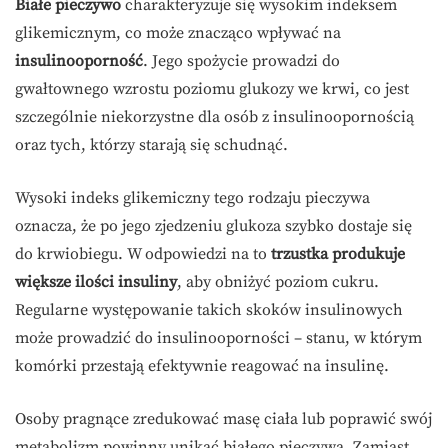
Białe pieczywo
charakteryzuje się wysokim indeksem
glikemicznym, co może znacząco wpływać na
insulinooporność
. Jego spożycie prowadzi do
gwałtownego wzrostu poziomu glukozy we krwi, co jest
szczególnie niekorzystne dla osób z insulinoopornością
oraz tych, którzy starają się schudnąć.
Wysoki indeks glikemiczny tego rodzaju pieczywa
oznacza, że po jego zjedzeniu glukoza szybko dostaje się
do krwiobiegu. W odpowiedzi na to
trzustka produkuje
większe ilości insuliny
, aby obniżyć poziom cukru.
Regularne występowanie takich skoków insulinowych
może prowadzić do insulinooporności – stanu, w którym
komórki przestają efektywnie reagować na insulinę.
Osoby pragnące zredukować masę ciała lub poprawić swój
metabolizm powinny unikać białego pieczywa. Zamiast