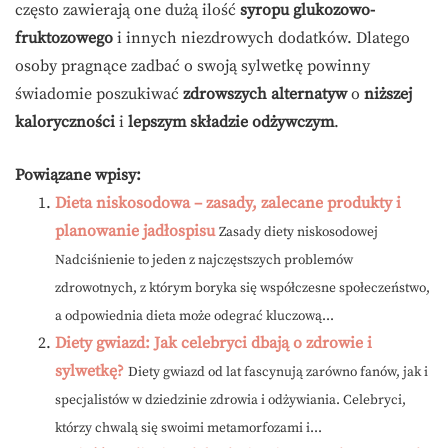
często zawierają one dużą ilość
syropu glukozowo-
fruktozowego
i innych niezdrowych dodatków. Dlatego
osoby pragnące zadbać o swoją sylwetkę powinny
świadomie poszukiwać
zdrowszych alternatyw
o
niższej
kaloryczności
i
lepszym składzie odżywczym
.
Powiązane wpisy:
Dieta niskosodowa – zasady, zalecane produkty i
planowanie jadłospisu
Zasady diety niskosodowej
Nadciśnienie to jeden z najczęstszych problemów
zdrowotnych, z którym boryka się współczesne społeczeństwo,
a odpowiednia dieta może odegrać kluczową...
Diety gwiazd: Jak celebryci dbają o zdrowie i
sylwetkę?
Diety gwiazd od lat fascynują zarówno fanów, jak i
specjalistów w dziedzinie zdrowia i odżywiania. Celebryci,
którzy chwalą się swoimi metamorfozami i...