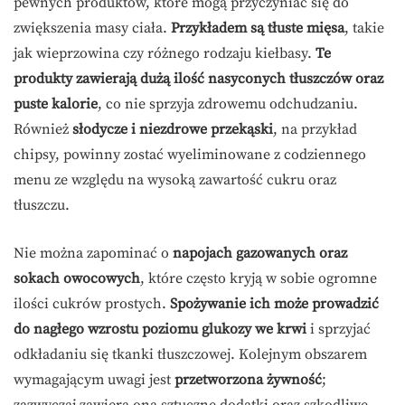
pewnych produktów, które mogą przyczyniać się do
zwiększenia masy ciała.
Przykładem są tłuste mięsa
, takie
jak wieprzowina czy różnego rodzaju kiełbasy.
Te
produkty zawierają dużą ilość nasyconych tłuszczów oraz
puste kalorie
, co nie sprzyja zdrowemu odchudzaniu.
Również
słodycze i niezdrowe przekąski
, na przykład
chipsy, powinny zostać wyeliminowane z codziennego
menu ze względu na wysoką zawartość cukru oraz
tłuszczu.
Nie można zapominać o
napojach gazowanych oraz
sokach owocowych
, które często kryją w sobie ogromne
ilości cukrów prostych.
Spożywanie ich może prowadzić
do nagłego wzrostu poziomu glukozy we krwi
i sprzyjać
odkładaniu się tkanki tłuszczowej. Kolejnym obszarem
wymagającym uwagi jest
przetworzona żywność
;