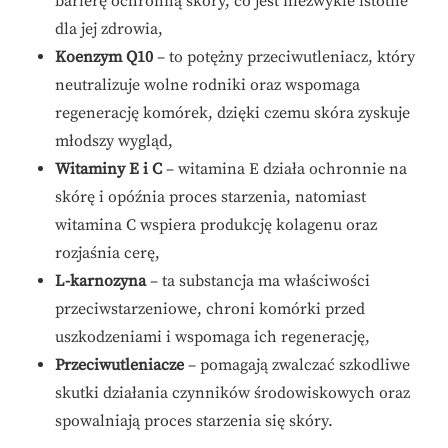
barierę ochronną skóry, co jest niezwykle istotne
dla jej zdrowia,
Koenzym Q10
– to potężny przeciwutleniacz, który
neutralizuje wolne rodniki oraz wspomaga
regenerację komórek, dzięki czemu skóra zyskuje
młodszy wygląd,
Witaminy E i C
– witamina E działa ochronnie na
skórę i opóźnia proces starzenia, natomiast
witamina C wspiera produkcję kolagenu oraz
rozjaśnia cerę,
L-karnozyna
– ta substancja ma właściwości
przeciwstarzeniowe, chroni komórki przed
uszkodzeniami i wspomaga ich regenerację,
Przeciwutleniacze
– pomagają zwalczać szkodliwe
skutki działania czynników środowiskowych oraz
spowalniają proces starzenia się skóry.