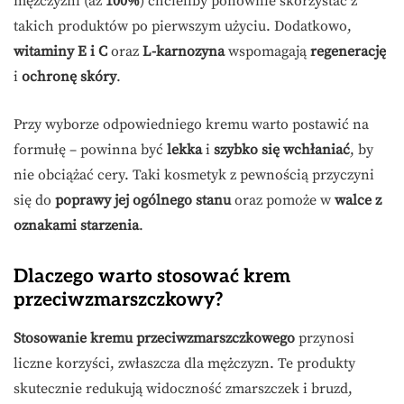
mężczyźni (aż
100%
) chcieliby ponownie skorzystać z
takich produktów po pierwszym użyciu. Dodatkowo,
witaminy E i C
oraz
L-karnozyna
wspomagają
regenerację
i
ochronę skóry
.
Przy wyborze odpowiedniego kremu warto postawić na
formułę – powinna być
lekka
i
szybko się wchłaniać
, by
nie obciążać cery. Taki kosmetyk z pewnością przyczyni
się do
poprawy jej ogólnego stanu
oraz pomoże w
walce z
oznakami starzenia
.
Dlaczego warto stosować krem
przeciwzmarszczkowy?
Stosowanie kremu przeciwzmarszczkowego
przynosi
liczne korzyści, zwłaszcza dla mężczyzn. Te produkty
skutecznie redukują widoczność zmarszczek i bruzd,