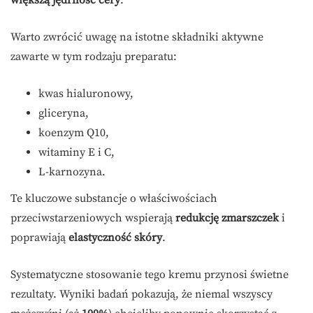
większą jędrność cery
.
Warto zwrócić uwagę na istotne składniki aktywne
zawarte w tym rodzaju preparatu:
kwas hialuronowy,
gliceryna,
koenzym Q10,
witaminy E i C,
L-karnozyna.
Te kluczowe substancje o właściwościach
przeciwstarzeniowych wspierają
redukcję zmarszczek
i
poprawiają
elastyczność skóry
.
Systematyczne stosowanie tego kremu przynosi świetne
rezultaty. Wyniki badań pokazują, że niemal wszyscy