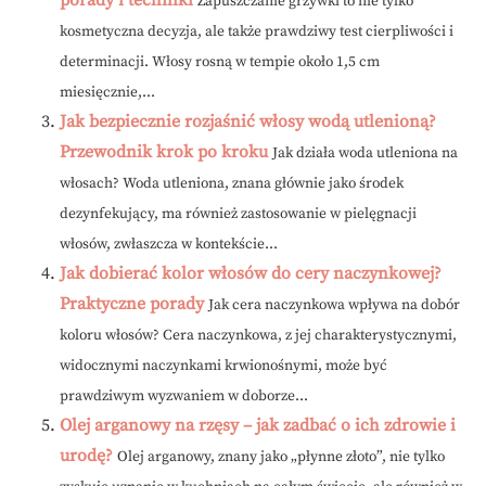
porady i techniki
Zapuszczanie grzywki to nie tylko
kosmetyczna decyzja, ale także prawdziwy test cierpliwości i
determinacji. Włosy rosną w tempie około 1,5 cm
miesięcznie,...
Jak bezpiecznie rozjaśnić włosy wodą utlenioną?
Przewodnik krok po kroku
Jak działa woda utleniona na
włosach? Woda utleniona, znana głównie jako środek
dezynfekujący, ma również zastosowanie w pielęgnacji
włosów, zwłaszcza w kontekście...
Jak dobierać kolor włosów do cery naczynkowej?
Praktyczne porady
Jak cera naczynkowa wpływa na dobór
koloru włosów? Cera naczynkowa, z jej charakterystycznymi,
widocznymi naczynkami krwionośnymi, może być
prawdziwym wyzwaniem w doborze...
Olej arganowy na rzęsy – jak zadbać o ich zdrowie i
urodę?
Olej arganowy, znany jako „płynne złoto”, nie tylko