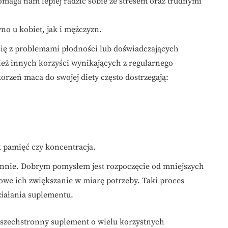
pomaga nam lepiej radzić sobie ze stresem oraz trudnymi
o u kobiet, jak i mężczyzn.
się z problemami płodności lub doświadczających
ż innych korzyści wynikających z regularnego
rzeń maca do swojej diety często dostrzegają:
k pamięć czy koncentracja.
nnie. Dobrym pomysłem jest rozpoczęcie od mniejszych
iowe ich zwiększanie w miarę potrzeby. Taki proces
ziałania suplementu.
wszechstronny suplement o wielu korzystnych