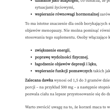
działanie jako adaptogen
, co oznacza, że 
sytuacjami życiowymi,
wspieranie równowagi hormonalnej
zarówn
To ma istotne znaczenie dla osób borykających 
objawów menopauzy. Nie można pominąć równie
stosowania tego suplementu. Osoby włączające ko
zwiększenie energii
,
poprawę wydolności fizycznej
,
łagodzenie objawów depresji i lęku
,
wspieranie funkcji poznawczych
takich ja
Zalecana dawka
wynosi od 1,5 do 3 gramów dzie
porcji – na przykład 500 mg – a następnie stopn
pozwala ciału na lepsze przystosowanie się do d
Warto zwrócić uwagę na to, że korzeń maca to 