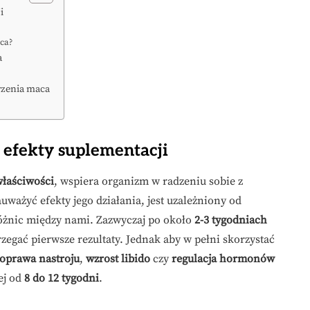
i
ca?
a
rzenia maca
i efekty suplementacji
łaściwości
, wspiera organizm w radzeniu sobie z
ważyć efekty jego działania, jest uzależniony od
óżnic między nami. Zazwyczaj po około
2-3 tygodniach
gać pierwsze rezultaty. Jednak aby w pełni skorzystać
oprawa nastroju
,
wzrost libido
czy
regulacja hormonów
ej od
8 do 12 tygodni
.