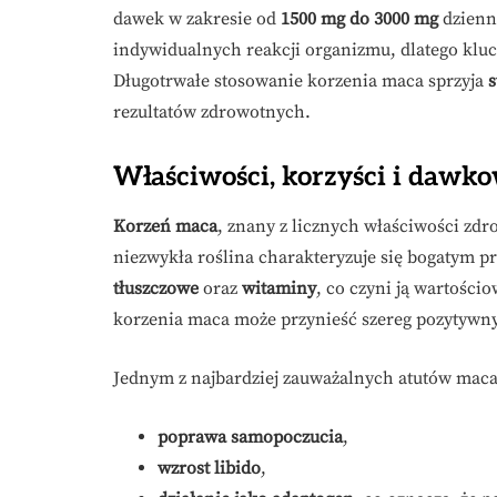
dawek w zakresie od
1500 mg do 3000 mg
dzienni
indywidualnych reakcji organizmu, dlatego klu
Długotrwałe stosowanie korzenia maca sprzyja
s
rezultatów zdrowotnych.
Właściwości, korzyści i dawk
Korzeń maca
, znany z licznych właściwości z
niezwykła roślina charakteryzuje się bogatym 
tłuszczowe
oraz
witaminy
, co czyni ją wartośc
korzenia maca może przynieść szereg pozytywn
Jednym z najbardziej zauważalnych atutów maca 
poprawa samopoczucia
,
wzrost libido
,