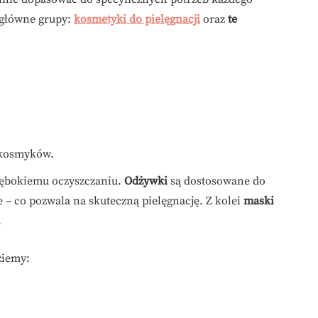
 główne grupy:
kosmetyki do pielęgnacji
oraz
te
ę kosmyków.
ębokiemu oczyszczaniu.
Odżywki
są dostosowane do
– co pozwala na skuteczną pielęgnację. Z kolei
maski
.
ziemy: