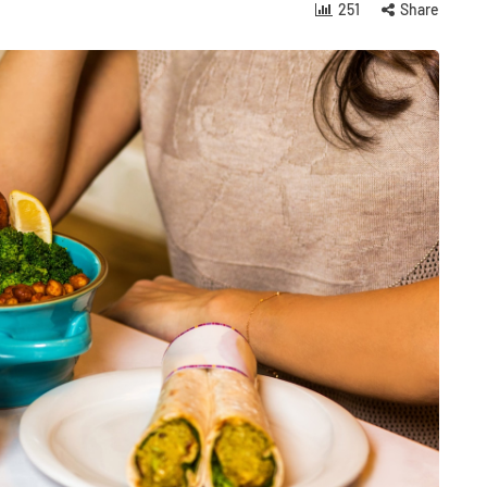
251
Share