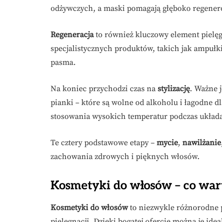
odżywczych, a maski pomagają głęboko regener
Regeneracja
to również kluczowy element pielę
specjalistycznych produktów, takich jak ampułk
pasma.
Na koniec przychodzi czas na
stylizację
. Ważne j
pianki – które są wolne od alkoholu i łagodne 
stosowania wysokich temperatur podczas układa
Te cztery podstawowe etapy –
mycie
,
nawilżanie
zachowania zdrowych i pięknych włosów.
Kosmetyki do włosów – co war
Kosmetyki do włosów
to niezwykle różnorodne p
pielęgnacji. Dzięki bogatej ofercie można je id