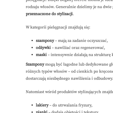
rodzaju włosów. Generalnie dzielimy je na dwie
przeznaczone do stylizacji
.
W kategorii pielęgnacji znajdują się:
szampony
– mają za zadanie oczyszczać,
odżywki
– nawilżać oraz regenerować,
maski
– intensywnie działają na struktur
Szampony
mogą być łagodne lub dedykowane gł
różnych typów włosów – od cienkich po kręcone 
dostarczają niezbędnego nawilżenia i odbudowy
Natomiast wśród produktów stylizujących znajd
lakiery
– do utrwalania fryzury,
pianki
– dodają objętości i tekstury,