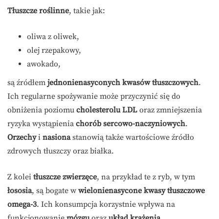
Tłuszcze roślinne
, takie jak:
oliwa z oliwek,
olej rzepakowy,
awokado,
są źródłem
jednonienasyconych kwasów tłuszczowych
.
Ich regularne spożywanie może przyczynić się do
obniżenia poziomu
cholesterolu LDL
oraz zmniejszenia
ryzyka wystąpienia
chorób sercowo-naczyniowych
.
Orzechy
i
nasiona
stanowią także wartościowe źródło
zdrowych tłuszczy oraz białka.
Z kolei
tłuszcze zwierzęce
, na przykład te z ryb, w tym
łososia
, są bogate w
wielonienasycone kwasy tłuszczowe
omega-3
. Ich konsumpcja korzystnie wpływa na
funkcjonowanie
mózgu
oraz
układ krążenia
.