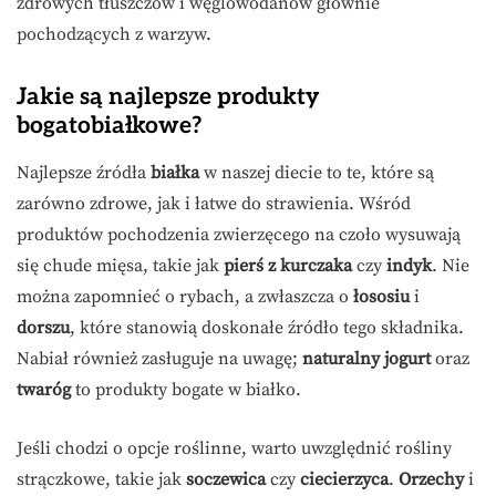
zdrowych tłuszczów i węglowodanów głównie
pochodzących z warzyw.
Jakie są najlepsze produkty
bogatobiałkowe?
Najlepsze źródła
białka
w naszej diecie to te, które są
zarówno zdrowe, jak i łatwe do strawienia. Wśród
produktów pochodzenia zwierzęcego na czoło wysuwają
się chude mięsa, takie jak
pierś z kurczaka
czy
indyk
. Nie
można zapomnieć o rybach, a zwłaszcza o
łososiu
i
dorszu
, które stanowią doskonałe źródło tego składnika.
Nabiał również zasługuje na uwagę;
naturalny jogurt
oraz
twaróg
to produkty bogate w białko.
Jeśli chodzi o opcje roślinne, warto uwzględnić rośliny
strączkowe, takie jak
soczewica
czy
ciecierzyca
.
Orzechy
i