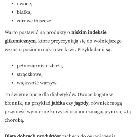
owoce,
białka,
zdrowe tłuszcze.
Warto postawić na produkty o
niskim indeksie
glikemicznym
, które przyczyniają się do wolniejszego
wzrostu poziomu cukru we krwi. Przykładami są:
pełnoziarniste zboża,
strączkowe,
większość warzyw.
To świetne opcje dla diabetyków. Owoce bogate w
błonnik, na przykład
jabłka
czy
jagody
, również mogą
przynieść wymierne korzyści osobom zmagającym się z tą
chorobą.
Dieta dobrych produktów
zachęca do ograniczenia