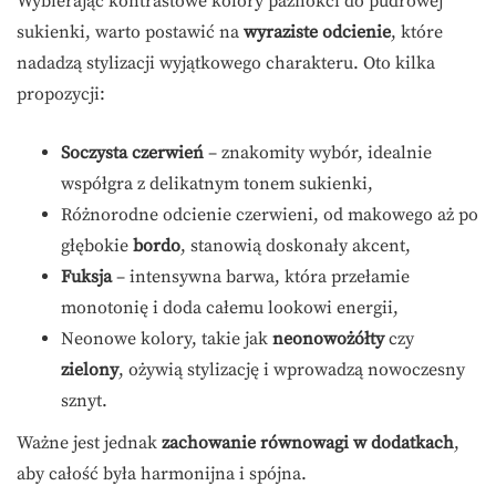
Wybierając kontrastowe kolory paznokci do pudrowej
sukienki, warto postawić na
wyraziste odcienie
, które
nadadzą stylizacji wyjątkowego charakteru. Oto kilka
propozycji:
Soczysta czerwień
– znakomity wybór, idealnie
współgra z delikatnym tonem sukienki,
Różnorodne odcienie czerwieni, od makowego aż po
głębokie
bordo
, stanowią doskonały akcent,
Fuksja
– intensywna barwa, która przełamie
monotonię i doda całemu lookowi energii,
Neonowe kolory, takie jak
neonowożółty
czy
zielony
, ożywią stylizację i wprowadzą nowoczesny
sznyt.
Ważne jest jednak
zachowanie równowagi w dodatkach
,
aby całość była harmonijna i spójna.