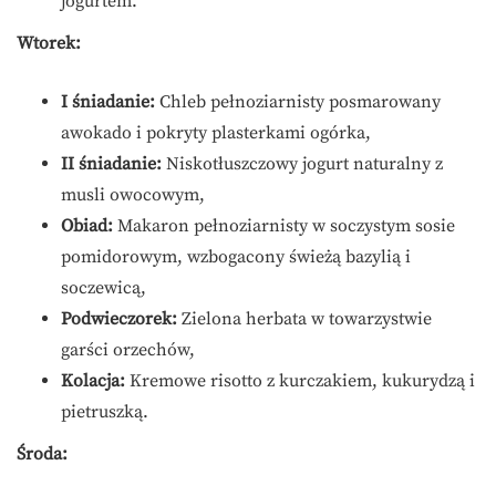
jogurtem.
Wtorek:
I śniadanie:
Chleb pełnoziarnisty posmarowany
awokado i pokryty plasterkami ogórka,
II śniadanie:
Niskotłuszczowy jogurt naturalny z
musli owocowym,
Obiad:
Makaron pełnoziarnisty w soczystym sosie
pomidorowym, wzbogacony świeżą bazylią i
soczewicą,
Podwieczorek:
Zielona herbata w towarzystwie
garści orzechów,
Kolacja:
Kremowe risotto z kurczakiem, kukurydzą i
pietruszką.
Środa: