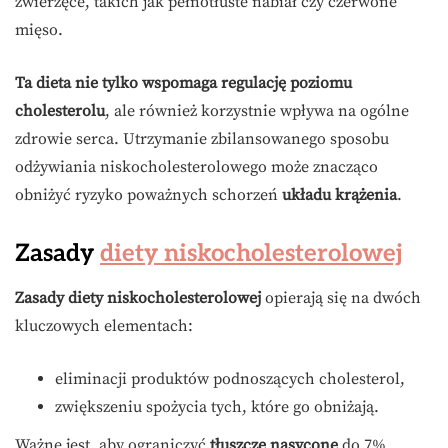
zwierzęce, takich jak pełnotłuste nabiał czy czerwone
mięso.
Ta dieta nie tylko wspomaga regulację poziomu
cholesterolu
, ale również korzystnie wpływa na ogólne
zdrowie serca. Utrzymanie zbilansowanego sposobu
odżywiania niskocholesterolowego może znacząco
obniżyć ryzyko poważnych schorzeń
układu krążenia
.
Zasady
diety niskocholesterolowej
Zasady diety niskocholesterolowej
opierają się na dwóch
kluczowych elementach:
eliminacji produktów podnoszących cholesterol,
zwiększeniu spożycia tych, które go obniżają.
Ważne jest, aby ograniczyć
tłuszcze nasycone
do 7%