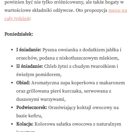
powinien być nie tylko zróżnicowany, ale także bogaty w
wartościowe składniki odżywcze. Oto propozycja
menu na
cały tydzień
:
Poniedziałek:
I śniadanie:
Pyszna owsianka z dodatkiem jabłka i
orzechów, podana z niskotłuszczowym mlekiem,
II śniadanie:
Chleb żytni z chudym twarożkiem i
świeżym pomidorem,
Obiad:
Aromatyczna zupa koperkowa z makaronem
oraz grillowana pierś kurczaka, serwowana z
duszonymi warzywami,
Podwieczorek:
Orzeźwiający koktajl owocowy na
bazie kefiru,
Kolacja:
Kolorowa sałatka owocowa z naturalnym