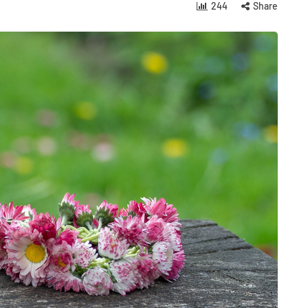
244
Share