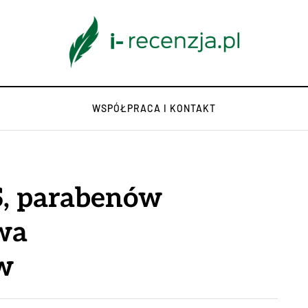
WSPÓŁPRACA I KONTAKT
S, parabenów
owa
w