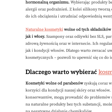
hormonalną organizmu.
Wybierając produkty be
alergii oraz podrażnień. Z kolei silikony tworz
do ich obciążenia i utrudniać odpowiednią went
Naturalne kosmetyki
wolne od tych składników z
jak i włosy.
Szampony oraz odżywki bez SLS, par
zdrową żywnością oraz w internecie. Ich regula
jak i kondycji włosów. Dlatego warto zwracać 
kosmetycznych – pozwoli to upewnić się co do ic
Dlaczego warto wybierać
kosm
Kosmetyki wolne od parabenów
zyskują coraz w
korzyści dla kondycji naszej skóry oraz włosów.
konserwantów, mogą prowadzić do problemów s
na naturalne produkty bez tych substancji, moż
na negatywne działanie chemikaliów.