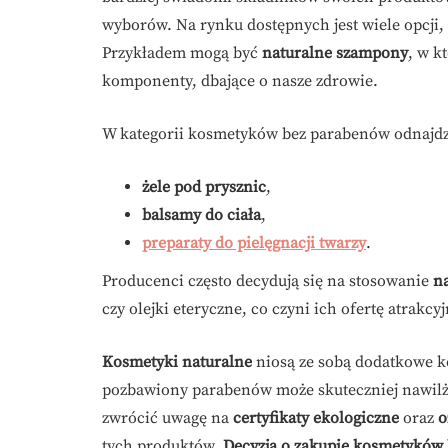
wyborów. Na rynku dostępnych jest wiele opcji, 
Przykładem mogą być
naturalne szampony
, w k
komponenty, dbające o nasze zdrowie.
W kategorii kosmetyków bez parabenów odnajd
żele pod prysznic
,
balsamy do ciała
,
preparaty do pielęgnacji twarzy
.
Producenci często decydują się na stosowanie
n
czy olejki eteryczne, co czyni ich ofertę atrakc
Kosmetyki naturalne
niosą ze sobą dodatkowe ko
pozbawiony parabenów może skuteczniej nawilż
zwrócić uwagę na
certyfikaty ekologiczne
oraz
o
tych produktów.
Decyzja o zakupie kosmetyków