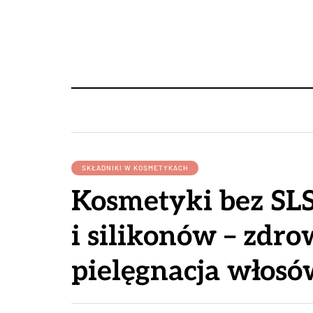
SKŁADNIKI W KOSMETYKACH
Kosmetyki bez SL
i silikonów – zdr
pielęgnacja włosó