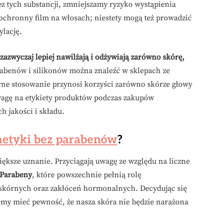
z tych substancji, zmniejszamy ryzyko wystąpienia
ą ochronny film na włosach; niestety mogą też prowadzić
ylację.
azwyczaj lepiej nawilżają i odżywiają zarówno skórę,
abenów i silikonów można znaleźć w sklepach ze
rne stosowanie przynosi korzyści zarówno skórze głowy
uwagę na etykiety produktów podczas zakupów
h jakości i składu.
etyki bez parabenów
?
iększe uznanie. Przyciągają uwagę ze względu na liczne
Parabeny
, które powszechnie pełnią rolę
kórnych oraz zakłóceń hormonalnych. Decydując się
emy mieć pewność, że nasza skóra nie będzie narażona