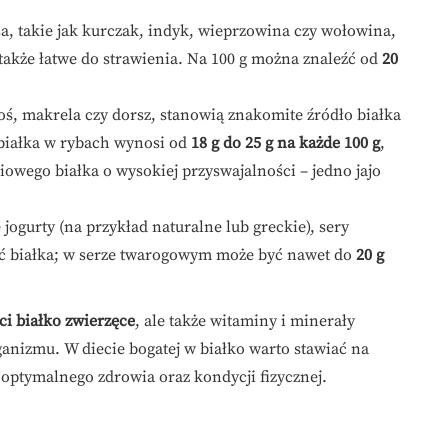
sa, takie jak kurczak, indyk, wieprzowina czy wołowina,
 także łatwe do strawienia. Na 100 g można znaleźć od
20
soś, makrela czy dorsz, stanowią znakomite źródło białka
białka w rybach wynosi od
18 g do 25 g na każde 100 g
,
ciowego białka o wysokiej przyswajalności – jedno jajo
jogurty (na przykład naturalne lub greckie), sery
ść białka; w serze twarogowym może być nawet do
20 g
ci białko zwierzęce
, ale także witaminy i minerały
nizmu. W diecie bogatej w białko warto stawiać na
optymalnego zdrowia oraz kondycji fizycznej.