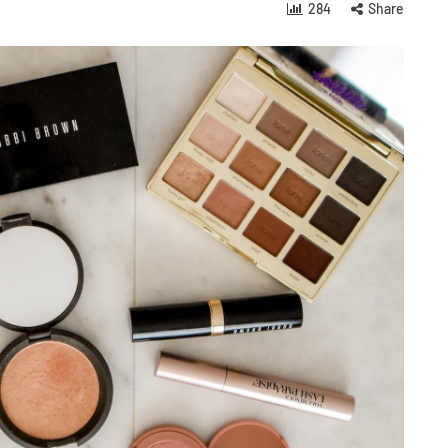
284
Share