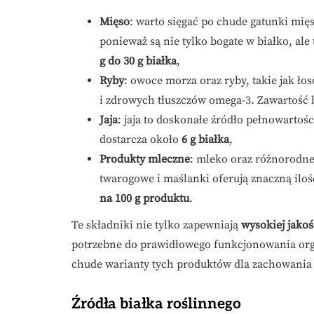
Mięso
: warto sięgać po chude gatunki mię
ponieważ są nie tylko bogate w białko, ale
g do 30 g białka
,
Ryby
: owoce morza oraz ryby, takie jak ło
i zdrowych tłuszczów omega-3. Zawartość 
Jaja
: jaja to doskonałe źródło pełnowartoś
dostarcza około
6 g białka
,
Produkty mleczne
: mleko oraz różnorodne 
twarogowe i maślanki oferują znaczną ilo
na 100 g produktu
.
Te składniki nie tylko zapewniają
wysokiej jakoś
potrzebne do prawidłowego funkcjonowania orga
chude warianty tych produktów dla zachowania 
Źródła białka roślinnego