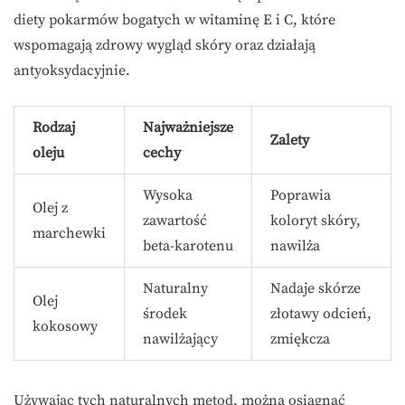
diety pokarmów bogatych w witaminę E i C, które
wspomagają zdrowy wygląd skóry oraz działają
antyoksydacyjnie.
Rodzaj
Najważniejsze
Zalety
oleju
cechy
Wysoka
Poprawia
Olej z
zawartość
koloryt skóry,
marchewki
beta-karotenu
nawilża
Naturalny
Nadaje skórze
Olej
środek
złotawy odcień,
kokosowy
nawilżający
zmiękcza
Używając tych naturalnych metod, można osiągnąć