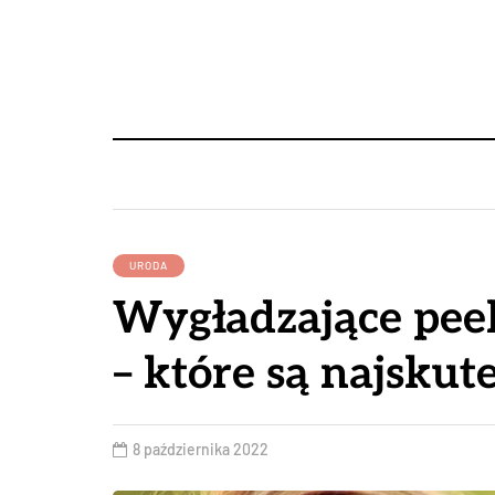
URODA
Wygładzające peel
– które są najskut
8 października 2022