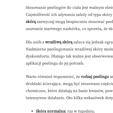
Stosowanie peelingów do ciała jest ważnym elem
Częstotliwość ich używania zależy od typu skór
skórą
zazwyczaj mogą bezpiecznie stosować peeli
usuwanie martwego naskórka, co sprawia, że skór
Dla osób z
wrażliwą skórą
zaleca się jednak ogr
Nadmierne peelingowanie wrażliwej skóry może
dyskomfortu. Dlatego tak ważne jest obserwowan
aplikacji peelingu do jej potrzeb.
Warto również wspomnieć, że
rodzaj peelingu
ma
drobinki ścierające, mogą być stosowane częściej
chemiczne, które działają na bazie kwasów, pow
intensywne działanie. Oto kilka wskazówek doty
Skóra normalna:
raz w tygodniu.