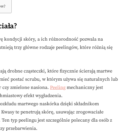
ów?
ciała?
wę kondycji skóry, a ich różnorodność pozwala na
nieją trzy główne rodzaje peelingów, które różnią się
ają drobne cząsteczki, które fizycznie ścierają martwe
ieć postać scrubu, w którym używa się naturalnych lub
er czy zmielone nasiona.
Peeling
mechaniczny jest
chmiastowy efekt wygładzenia.
 rozkładu martwego naskórka dzięki składnikom
Kwasy te penetrują skórę, usuwając zrogowaciałe
en typ peelingu jest szczególnie polecany dla osób z
czy przebarwienia.