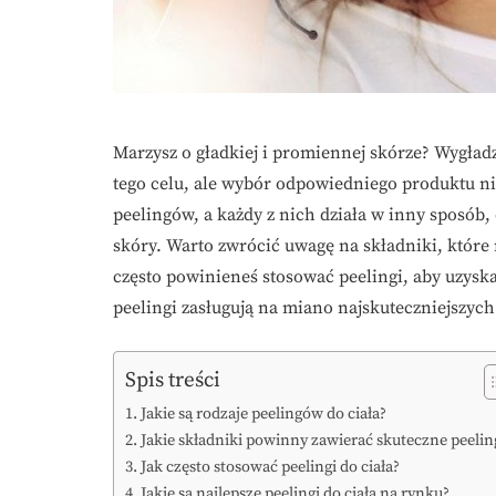
Marzysz o gładkiej i promiennej skórze? Wygładz
tego celu, ale wybór odpowiedniego produktu nie
peelingów, a każdy z nich działa w inny sposób
skóry. Warto zwrócić uwagę na składniki, które 
często powinieneś stosować peelingi, aby uzyskać
peelingi zasługują na miano najskuteczniejszych
Spis treści
Jakie są rodzaje peelingów do ciała?
Jakie składniki powinny zawierać skuteczne peelin
Jak często stosować peelingi do ciała?
Jakie są najlepsze peelingi do ciała na rynku?