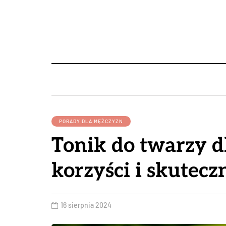
PORADY DLA MĘŻCZYZN
Tonik do twarzy d
korzyści i skutec
16 sierpnia 2024