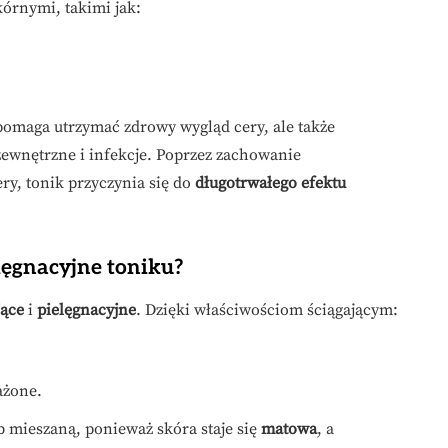
órnymi, takimi jak:
pomaga utrzymać zdrowy wygląd cery, ale także
zewnętrzne i infekcje. Poprzez zachowanie
y, tonik przyczynia się do
długotrwałego efektu
ielęgnacyjne toniku?
jące
i
pielęgnacyjne
. Dzięki właściwościom ściągającym:
ażone.
ub mieszaną, ponieważ skóra staje się
matowa
, a