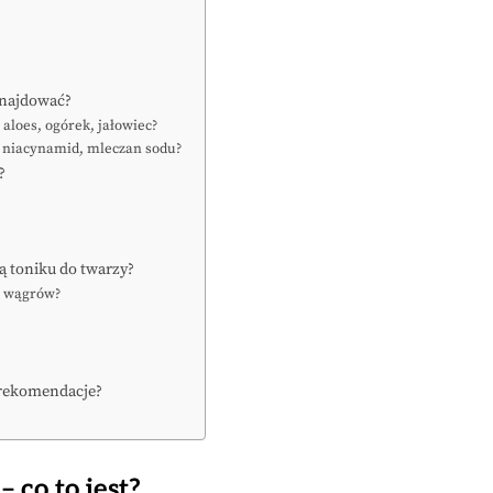
znajdować?
 aloes, ogórek, jałowiec?
: niacynamid, mleczan sodu?
?
 toniku do twarzy?
 i wągrów?
– rekomendacje?
 co to jest?