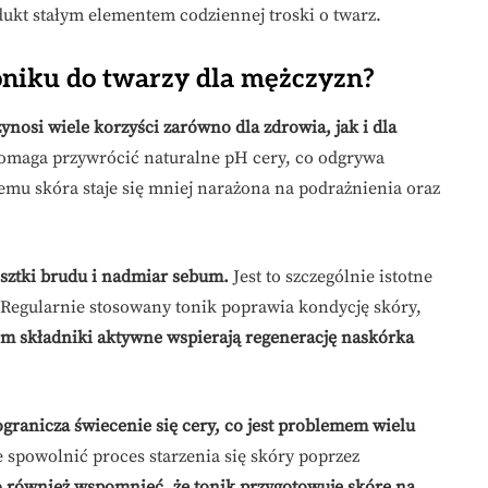
dukt stałym elementem codziennej troski o twarz.
toniku do twarzy dla mężczyzn?
nosi wiele korzyści zarówno dla zdrowia, jak i dla
omaga przywrócić naturalne pH cery, co odgrywa
temu skóra staje się mniej narażona na podrażnienia oraz
esztki brudu i nadmiar sebum.
Jest to szczególnie istotne
. Regularnie stosowany tonik poprawia kondycję skóry,
m składniki aktywne wspierają regenerację naskórka
ogranicza świecenie się cery, co jest problemem wielu
 spowolnić proces starzenia się skóry poprzez
 również wspomnieć, że tonik przygotowuje skórę na