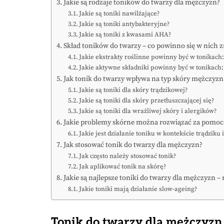
Jakie są rodzaje toników do twarzy dla mężczyzn?
Jakie są toniki nawilżające?
Jakie są toniki antybakteryjne?
Jakie są toniki z kwasami AHA?
Skład toników do twarzy – co powinno się w nich 
Jakie ekstrakty roślinne powinny być w tonikach:
Jakie aktywne składniki powinny być w tonikach
Jak tonik do twarzy wpływa na typ skóry mężczyzn
Jakie są toniki dla skóry trądzikowej?
Jakie są toniki dla skóry przetłuszczającej się?
Jakie są toniki dla wrażliwej skóry i alergików?
Jakie problemy skórne można rozwiązać za pomocą
Jakie jest działanie toniku w kontekście trądziku
Jak stosować tonik do twarzy dla mężczyzn?
Jak często należy stosować tonik?
Jak aplikować tonik na skórę?
Jakie są najlepsze toniki do twarzy dla mężczyzn 
Jakie toniki mają działanie slow-ageing?
Tonik do twarzy dla mężczyzn –