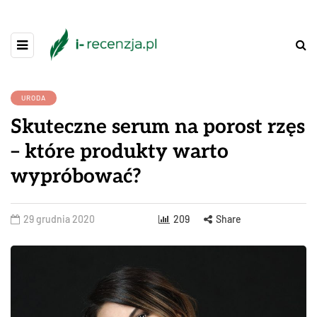
URODA
Skuteczne serum na porost rzęs
– które produkty warto
wypróbować?
29 grudnia 2020
209
Share