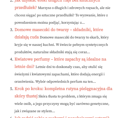
Jak uzyskać efekt długich rzęs bez sztucznych
przedłużek?
Marzysz o długich i zdrowych rzęsach, ale nie
chcesz sięgać po sztuczne przedłużki? To wyzwanie, które z
powodzeniem można podjąć, korzystając z...
Domowe maseczki do twarzy – składniki, które
działają cuda
Domowe maseczki do twarzy to skarb, który
kryje się w naszej kuchni. W świecie pełnym syntetycznych
produktów, naturalne składniki stają się coraz...
Kwiatowe perfumy – które zapachy są idealne na
letnie dni?
Letnie dni to doskonały czas, aby otulić się
świeżymi i kwiatowymi zapachami, które dodają energii i
orzeźwienia. Wybór odpowiednich perfum na ten...
Krok po kroku: kompletna rutyna pielęgnacyjna dla
skóry tłustej
Skóra tłusta to problem, z którym zmaga się
wiele osób, a jego przyczyny mogą być zarówno genetyczne,
jak i związane ze stylem...