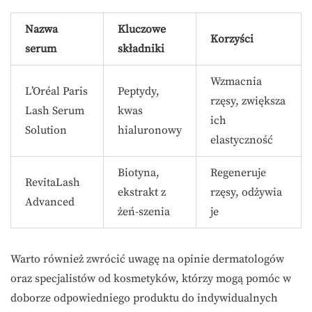
Nazwa
Kluczowe
Korzyści
serum
składniki
Wzmacnia
L’Oréal Paris
Peptydy,
rzęsy, zwiększa
Lash Serum
kwas
ich
Solution
hialuronowy
elastyczność
Biotyna,
Regeneruje
RevitaLash
ekstrakt z
rzęsy, odżywia
Advanced
żeń-szenia
je
Warto również zwrócić uwagę na opinie dermatologów
oraz specjalistów od kosmetyków, którzy mogą pomóc w
doborze odpowiedniego produktu do indywidualnych