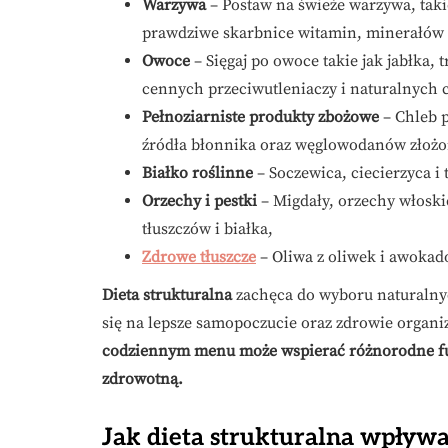
Warzywa
– Postaw na świeże warzywa, taki
prawdziwe skarbnice witamin, minerałów 
Owoce
– Sięgaj po owoce takie jak jabłka, 
cennych przeciwutleniaczy i naturalnych 
Pełnoziarniste produkty zbożowe
– Chleb p
źródła błonnika oraz węglowodanów złoż
Białko roślinne
– Soczewica, ciecierzyca i 
Orzechy i pestki
– Migdały, orzechy włoski
tłuszczów i białka,
Zdrowe tłuszcze
– Oliwa z oliwek i awokad
Dieta strukturalna
zachęca do wyboru naturalny
się na lepsze samopoczucie oraz zdrowie organ
codziennym menu może wspierać różnorodne fun
zdrowotną.
Jak dieta strukturalna wpływ