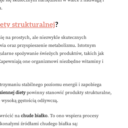
staje się skutecznym narzędziem w walce z nadwagą i
u.
iety strukturalnej
?
się na prostych, ale niezwykle skutecznych
ia oraz przyspieszenie metabolizmu. Istotnym
gularne spożywanie świeżych produktów, takich jak
 Zapewniają one organizmowi niezbędne witaminy i
 utrzymaniu stabilnego poziomu energii i zapobiega
ziennej diety
powinny stanowić produkty strukturalne,
ę wysoką gęstością odżywczą.
zwrócić na
chude białko
. To ono wspiera procesy
konałymi źródłami chudego białka są: