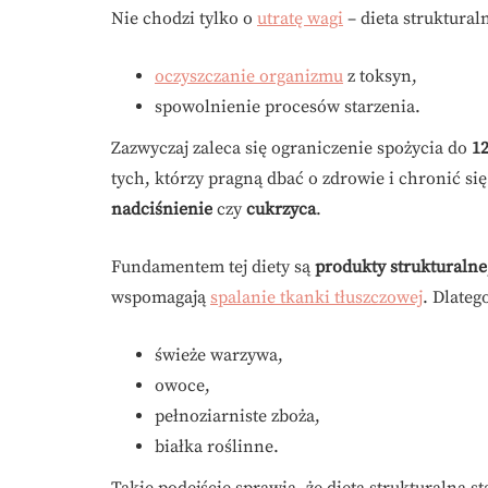
Nie chodzi tylko o
utratę wagi
– dieta struktural
oczyszczanie organizmu
z toksyn,
spowolnienie procesów starzenia.
Zazwyczaj zaleca się ograniczenie spożycia do
12
tych, którzy pragną dbać o zdrowie i chronić si
nadciśnienie
czy
cukrzyca
.
Fundamentem tej diety są
produkty strukturalne
wspomagają
spalanie tkanki tłuszczowej
. Dlate
świeże warzywa,
owoce,
pełnoziarniste zboża,
białka roślinne.