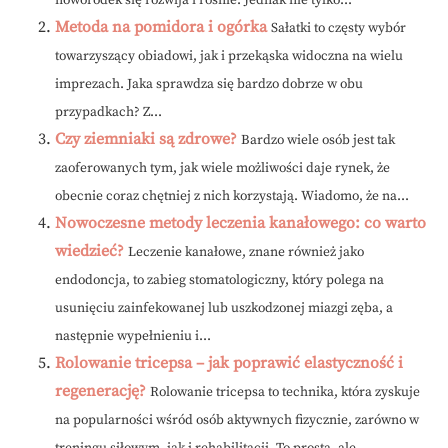
noworodek się rozwija i rośnie. Jednak nie tylko...
Metoda na pomidora i ogórka
Sałatki to częsty wybór
towarzyszący obiadowi, jak i przekąska widoczna na wielu
imprezach. Jaka sprawdza się bardzo dobrze w obu
przypadkach? Z...
Czy ziemniaki są zdrowe?
Bardzo wiele osób jest tak
zaoferowanych tym, jak wiele możliwości daje rynek, że
obecnie coraz chętniej z nich korzystają. Wiadomo, że na...
Nowoczesne metody leczenia kanałowego: co warto
wiedzieć?
Leczenie kanałowe, znane również jako
endodoncja, to zabieg stomatologiczny, który polega na
usunięciu zainfekowanej lub uszkodzonej miazgi zęba, a
następnie wypełnieniu i...
Rolowanie tricepsa – jak poprawić elastyczność i
regenerację?
Rolowanie tricepsa to technika, która zyskuje
na popularności wśród osób aktywnych fizycznie, zarówno w