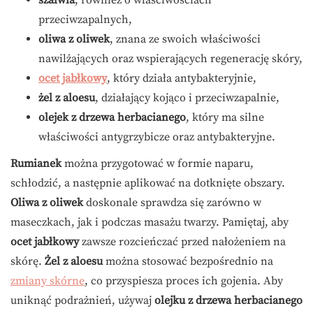
przeciwzapalnych,
oliwa z oliwek
, znana ze swoich właściwości
nawilżających oraz wspierających regenerację skóry,
ocet jabłkowy
, który działa antybakteryjnie,
żel z aloesu
, działający kojąco i przeciwzapalnie,
olejek z drzewa herbacianego
, który ma silne
właściwości antygrzybicze oraz antybakteryjne.
Rumianek
można przygotować w formie naparu,
schłodzić, a następnie aplikować na dotknięte obszary.
Oliwa z oliwek
doskonale sprawdza się zarówno w
maseczkach, jak i podczas masażu twarzy. Pamiętaj, aby
ocet jabłkowy
zawsze rozcieńczać przed nałożeniem na
skórę.
Żel z aloesu
można stosować bezpośrednio na
zmiany skórne
, co przyspiesza proces ich gojenia. Aby
uniknąć podrażnień, używaj
olejku z drzewa herbacianego