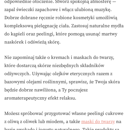
odpowiednie otoczenie. Stwórz spokojną atmosferę —
zapal świeczki zapachowe i włącz ulubioną muzykę.
Dobrze dobrane ręcznie robione kosmetyki umożliwią
kompleksową pielęgnację ciała. Zastosuj naturalne mydła
do kąpieli oraz peelingi, które pomogą usunąć martwy
naskórek i odświeżą skórę.
Nie zapominaj także o kremach i maskach do twarzy,
które dostarczą skórze niezbędnych składników
odżywczych. Używając olejków eterycznych razem z
bazowymi olejami roślinnymi, sprawisz, że Twoja skóra
będzie dobrze nawilżona, a Ty poczujesz
aromaterapeutyczny efekt relaksu.
Możesz spróbować przygotować własne peelingi cukrowe
z oliwą z oliwek lub miodem, a także
maski do twarzy
na
bazie awokado i jogurtu naturalnego. Takie produkty są