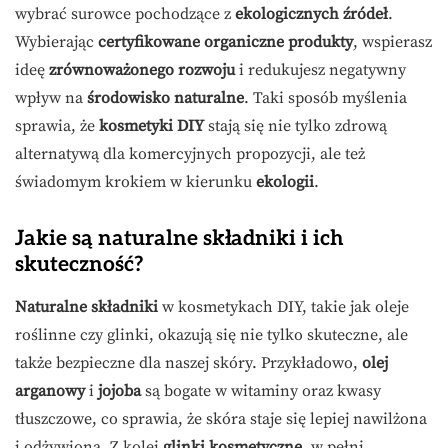
wybrać surowce pochodzące z
ekologicznych źródeł
.
Wybierając
certyfikowane organiczne produkty
, wspierasz
ideę
zrównoważonego rozwoju
i redukujesz negatywny
wpływ na
środowisko naturalne
. Taki sposób myślenia
sprawia, że
kosmetyki DIY
stają się nie tylko zdrową
alternatywą dla komercyjnych propozycji, ale też
świadomym krokiem w kierunku
ekologii
.
Jakie są naturalne składniki i ich
skuteczność?
Naturalne składniki
w kosmetykach DIY, takie jak oleje
roślinne czy glinki, okazują się nie tylko skuteczne, ale
także bezpieczne dla naszej skóry. Przykładowo,
olej
arganowy
i
jojoba
są bogate w witaminy oraz kwasy
tłuszczowe, co sprawia, że skóra staje się lepiej nawilżona
i odżywiona. Z kolei
glinki kosmetyczne
, w pełni