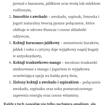
jarmuż z bananem, jabłkiem oraz wodą lub mlekiem
roślinnym,
Smoothie z awokado
– awokado, szpinak, limonka i
jogurt naturalny tworzą pyszne połączenie, które
obfituje w zdrowe tłuszcze i cenne składniki
odżywcze,
Koktajl buraczano-jabłkowy
– zestawienie buraków,
jabłek i soku z cytryny daje wyjątkowy napój bogaty
w antyoksydanty,
Koktajl truskawkowo-mango
– mrożone truskawki
zmiksowane z mango i jogurtem to wyjątkowa
orzeźwiająca opcja na każdą porę dnia,
Zielony koktajl z awokado i szpinakiem
– połączenie
awokado, szpinaku oraz soku pomarańczowego
zapewnia energię oraz cenne witaminy.
Każdy z tych napojów nie tylko zachwyca smakiem, ale