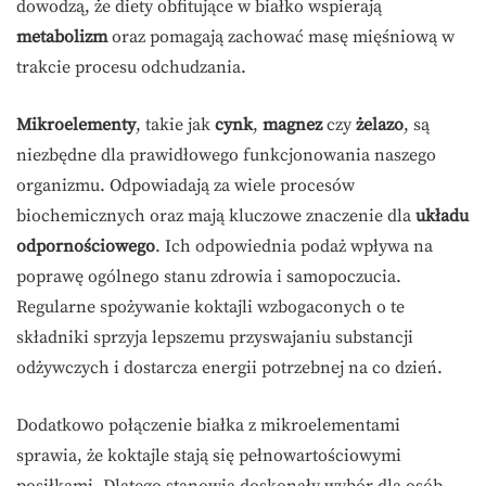
dowodzą, że diety obfitujące w białko wspierają
metabolizm
oraz pomagają zachować masę mięśniową w
trakcie procesu odchudzania.
Mikroelementy
, takie jak
cynk
,
magnez
czy
żelazo
, są
niezbędne dla prawidłowego funkcjonowania naszego
organizmu. Odpowiadają za wiele procesów
biochemicznych oraz mają kluczowe znaczenie dla
układu
odpornościowego
. Ich odpowiednia podaż wpływa na
poprawę ogólnego stanu zdrowia i samopoczucia.
Regularne spożywanie koktajli wzbogaconych o te
składniki sprzyja lepszemu przyswajaniu substancji
odżywczych i dostarcza energii potrzebnej na co dzień.
Dodatkowo połączenie białka z mikroelementami
sprawia, że koktajle stają się pełnowartościowymi
posiłkami. Dlatego stanowią doskonały wybór dla osób