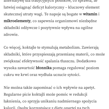
alternatywę dla tradycyjnych posiłków, co sprawia, że
łatwiej osiągnąć deficyt kaloryczny – kluczowy element
skutecznej utraty wagi. Te napoje są bogate w
witamin
i
mikroelementy
, co zapewnia organizmowi niezbędne
składniki odżywcze i pozytywnie wpływa na ogólne
zdrowie.
Co więcej, koktajle te stymulują metabolizm. Zawierają
składniki, które przyspieszają przemianę materii, co może
zwiększać efektywność spalania tłuszczu. Dodatkowo
wysoka zawartość
błonnika
pomaga regulować poziom
cukru we krwi oraz wydłuża uczucie sytości.
Nie można także zapominać o ich wpływie na apetyt.
Regularne picie koktajli może pomóc w redukcji
łaknienia, co sprzyja unikaniu nadmiernego spożycia
kalorii. Osoby korzystające z diety opartej na tych