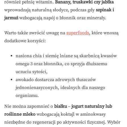
również pełnię witamin.
Banany, truskawki czy jabłka
wprowadzają naturalną słodycz, podczas gdy
szpinak i
jarmuż
wzbogacają napój o błonnik oraz minerały.
Warto także zwrócić uwagę na
superfoods
, które wnoszą
dodatkowe korzyści:
nasiona chia i siemię lniane są skarbnicą kwasów
omega-3 oraz błonnika, co sprzyja dłuższemu
uczuciu sytości,
awokado dostarcza zdrowych tłuszczów
jednonienasyconych, idealnych dla naszego
organizmu.
Nie można zapomnieć o
białku
–
jogurt naturalny lub
roślinne mleko
wzbogacają koktajl w aminokwasy
niezbędne do regeneracji po aktywności fizycznej. Wybór