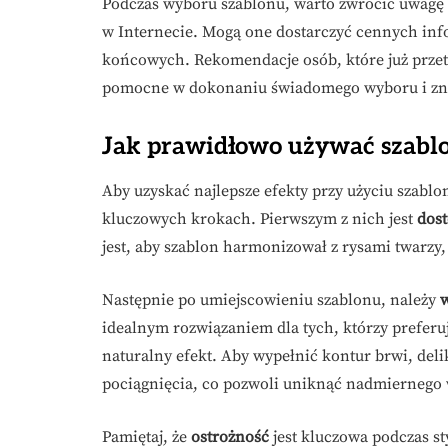
Podczas wyboru szablonu, warto zwrócić uwagę 
w Internecie. Mogą one dostarczyć cennych info
końcowych. Rekomendacje osób, które już przet
pomocne w dokonaniu świadomego wyboru i znale
Jak prawidłowo używać szablo
Aby uzyskać najlepsze efekty przy użyciu szablon
kluczowych krokach. Pierwszym z nich jest
dos
jest, aby szablon harmonizował z rysami twarzy,
Następnie po umiejscowieniu szablonu, należy
idealnym rozwiązaniem dla tych, którzy preferuj
naturalny efekt. Aby wypełnić kontur brwi, deli
pociągnięcia, co pozwoli uniknąć nadmiernego
Pamiętaj, że
ostrożność
jest kluczowa podczas st