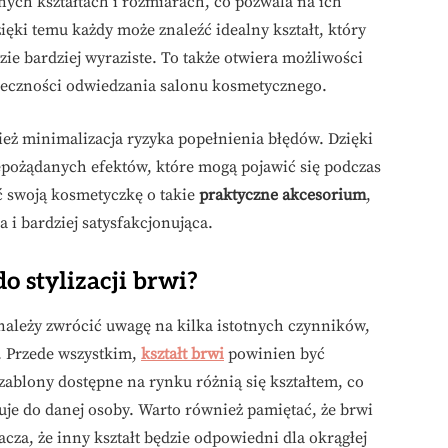
ych kształtach i rozmiarach, co pozwala na ich
ęki temu każdy może znaleźć idealny kształt, który
dzie bardziej wyraziste. To także otwiera możliwości
ieczności odwiedzania salonu kosmetycznego.
eż minimalizacja ryzyka popełnienia błędów. Dzięki
pożądanych efektów, które mogą pojawić się podczas
ić swoją kosmetyczkę o takie
praktyczne akcesorium
,
za i bardziej satysfakcjonująca.
o stylizacji brwi?
, należy zwrócić uwagę na kilka istotnych czynników,
. Przede wszystkim,
kształt brwi
powinien być
ablony dostępne na rynku różnią się kształtem, co
suje do danej osoby. Warto również pamiętać, że brwi
za, że inny kształt będzie odpowiedni dla okrągłej