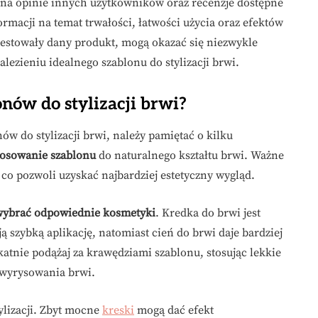
na opinie innych użytkowników oraz recenzje dostępne
rmacji na temat trwałości, łatwości użycia oraz efektów
estowały dany produkt, mogą okazać się niezwykle
zieniu idealnego szablonu do stylizacji brwi.
nów do stylizacji brwi?
ów do stylizacji brwi, należy pamiętać o kilku
tosowanie szablonu
do naturalnego kształtu brwi. Ważne
 co pozwoli uzyskać najbardziej estetyczny wygląd.
wybrać odpowiednie kosmetyki
. Kredka do brwi jest
ą szybką aplikację, natomiast cień do brwi daje bardziej
katnie podążaj za krawędziami szablonu, stosując lekkie
 wyrysowania brwi.
ylizacji. Zbyt mocne
kreski
mogą dać efekt