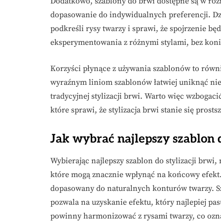
Dodatkowo, szablony do brwi dostępne są w różn
dopasowanie do indywidualnych preferencji. Dzi
podkreśli rysy twarzy i sprawi, że spojrzenie bę
eksperymentowania z różnymi stylami, bez kon
Korzyści płynące z używania szablonów to równi
wyraźnym liniom szablonów łatwiej uniknąć nie
tradycyjnej stylizacji brwi. Warto więc wzbogac
które sprawi, że stylizacja brwi stanie się prosts
Jak wybrać najlepszy szablon d
Wybierając najlepszy szablon do stylizacji brwi
które mogą znacznie wpłynąć na końcowy efekt
dopasowany do naturalnych konturów twarzy. Sz
pozwala na uzyskanie efektu, który najlepiej pa
powinny harmonizować z rysami twarzy, co oznac