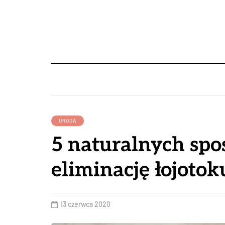
URODA
5 naturalnych sp
eliminację łojoto
13 czerwca 2020