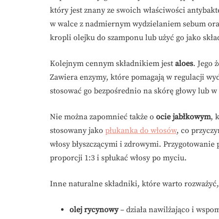
który jest znany ze swoich właściwości antybak
w walce z nadmiernym wydzielaniem sebum oraz
kropli olejku do szamponu lub użyć go jako skł
Kolejnym cennym składnikiem jest
aloes
. Jego 
Zawiera enzymy, które pomagają w regulacji wyd
stosować go bezpośrednio na skórę głowy lub w
Nie można zapomnieć także o
ocie jabłkowym
, 
stosowany jako
płukanka do włosów
, co przycz
włosy błyszczącymi i zdrowymi. Przygotowanie p
proporcji 1:3 i spłukać włosy po myciu.
Inne naturalne składniki, które warto rozważyć,
olej rycynowy
– działa nawilżająco i wsp