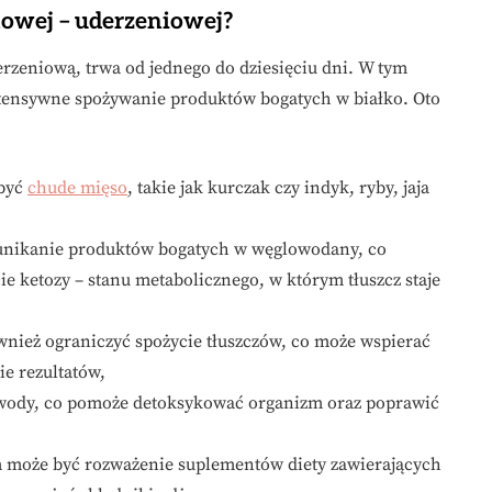
inowej – uderzeniowej?
erzeniową, trwa od jednego do dziesięciu dni. W tym
tensywne spożywanie produktów bogatych w białko. Oto
 być
chude mięso
, takie jak kurczak czy indyk, ryby, jaja
st unikanie produktów bogatych w węglowodany, co
e ketozy – stanu metabolicznego, w którym tłuszcz staje
również ograniczyć spożycie tłuszczów, co może wspierać
ie rezultatów,
ści wody, co pomoże detoksykować organizm oraz poprawić
 może być rozważenie suplementów diety zawierających