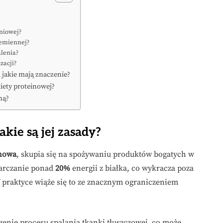
eniowej?
zemiennej?
alenia?
zacji?
 jakie mają znaczenie?
diety proteinowej?
ną?
 jakie są jej zasady?
inowa
, skupia się na spożywaniu produktów bogatych w
tarczanie ponad
20%
energii z białka, co wykracza poza
 praktyce wiąże się to ze znacznym ograniczeniem
zenie procesu spalania tkanki tłuszczowej, co może