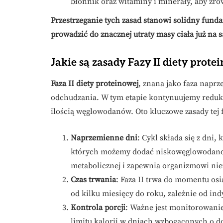
błonnik oraz witaminy i minerały, aby zr
Przestrzeganie tych zasad stanowi solidny fun
prowadzić do znacznej utraty masy ciała już na
Jakie są zasady Fazy II diety prot
Faza II diety proteinowej
, znana jako faza naprz
odchudzania. W tym etapie kontynuujemy redukcj
ilością węglowodanów. Oto kluczowe zasady tej 
Naprzemienne dni
: Cykl składa się z dni
których możemy dodać niskowęglowodanow
metabolicznej i zapewnia organizmowi nie
Czas trwania
: Faza II trwa do momentu os
od kilku miesięcy do roku, zależnie od in
Kontrola porcji
: Ważne jest monitorowanie
limitu kalorii w dniach wzbogaconych o 