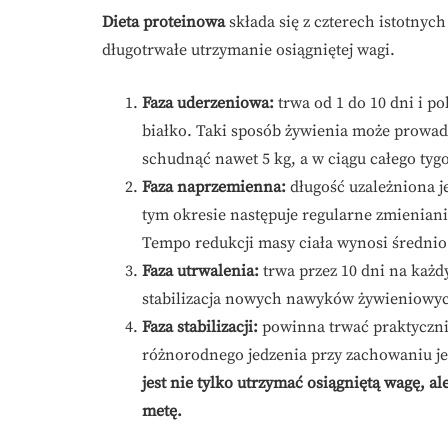
Dieta proteinowa
składa się z czterech istotnyc
długotrwałe utrzymanie osiągniętej wagi.
Faza uderzeniowa:
trwa od 1 do 10 dni i p
białko. Taki sposób żywienia może prowad
schudnąć nawet 5 kg, a w ciągu całego tygo
Faza naprzemienna:
długość uzależniona j
tym okresie następuje regularne zmienian
Tempo redukcji masy ciała wynosi średnio 
Faza utrwalenia:
trwa przez 10 dni na każd
stabilizacja nowych nawyków żywieniowych
Faza stabilizacji:
powinna trwać praktycznie
różnorodnego jedzenia przy zachowaniu j
jest nie tylko utrzymać osiągniętą wagę, 
metę.