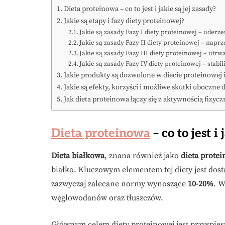
Dieta proteinowa – co to jest i jakie są jej zasady?
Jakie są etapy i fazy diety proteinowej?
Jakie są zasady Fazy I diety proteinowej – uderz
Jakie są zasady Fazy II diety proteinowej – napr
Jakie są zasady Fazy III diety proteinowej – utrw
Jakie są zasady Fazy IV diety proteinowej – stabili
Jakie produkty są dozwolone w diecie proteinowej i
Jakie są efekty, korzyści i możliwe skutki uboczne 
Jak dieta proteinowa łączy się z aktywnością fizycz
Dieta proteinowa
– co to jest i
Dieta białkowa
, znana również jako
dieta prote
białko. Kluczowym elementem tej diety jest dos
zazwyczaj zalecane normy wynoszące
10-20%
. W
węglowodanów oraz tłuszczów.
Głównym celem diety proteinowej jest przyspies