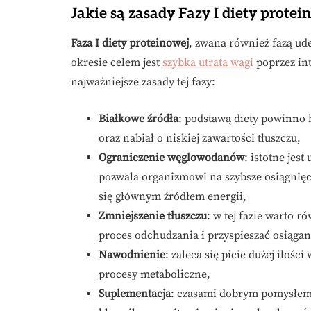
Jakie są zasady Fazy I diety prote
Faza I diety proteinowej
, zwana również fazą ud
okresie celem jest
szybka utrata wagi
poprzez in
najważniejsze zasady tej fazy:
Białkowe źródła
: podstawą diety powinno
oraz nabiał o niskiej zawartości tłuszczu,
Ograniczenie węglowodanów
: istotne je
pozwala organizmowi na szybsze osiągnięci
się głównym źródłem energii,
Zmniejszenie tłuszczu
: w tej fazie warto 
proces odchudzania i przyspieszać osiągan
Nawodnienie
: zaleca się picie dużej ilo
procesy metaboliczne,
Suplementacja
: czasami dobrym pomysłem