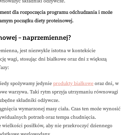
ównoważyć składniki odżywcze.
dament dla rozpoczęcia programu odchudzania i może
 samym początku diety proteinowej.
einowej – naprzemiennej?
emienna, jest niezwykle istotna w kontekście
ę wagi, stosując dni białkowe oraz dni z większą
fazy:
, kiedy spożywamy jedynie
produkty białkowe
oraz dni, w
e warzywa. Taki rytm sprzyja utrzymaniu równowagi
zbędne składniki odżywcze.
iągnięcia wymarzonej masy ciała. Czas ten może wynosić
dywidualnych potrzeb oraz tempa chudnięcia.
 wielkości posiłków, aby nie przekroczyć dziennego
dodatkowe węglowodany.