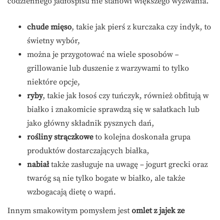
codziennego jadłospisu nie stanowi większego wyzwania.
chude mięso
, takie jak pierś z kurczaka czy indyk, to
świetny wybór,
można je przygotować na wiele sposobów –
grillowanie lub duszenie z warzywami to tylko
niektóre opcje,
ryby
, takie jak łosoś czy tuńczyk, również obfitują w
białko i znakomicie sprawdzą się w sałatkach lub
jako główny składnik pysznych dań,
rośliny strączkowe
to kolejna doskonała grupa
produktów dostarczających białka,
nabiał
także zasługuje na uwagę – jogurt grecki oraz
twaróg są nie tylko bogate w białko, ale także
wzbogacają dietę o wapń.
Innym smakowitym pomysłem jest
omlet z jajek ze