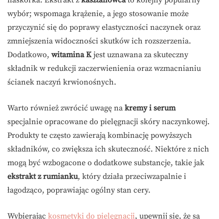
naskórka. Ekstrakt z
kasztanowca
to kolejny popularny
wybór; wspomaga krążenie, a jego stosowanie może
przyczynić się do poprawy elastyczności naczynek oraz
zmniejszenia widoczności skutków ich rozszerzenia.
Dodatkowo,
witamina K
jest uznawana za skuteczny
składnik w redukcji zaczerwienienia oraz wzmacnianiu
ścianek naczyń krwionośnych.
Warto również zwrócić uwagę na
kremy i serum
specjalnie opracowane do pielęgnacji skóry naczynkowej.
Produkty te często zawierają kombinację powyższych
składników, co zwiększa ich skuteczność. Niektóre z nich
mogą być wzbogacone o dodatkowe substancje, takie jak
ekstrakt z rumianku
, który działa przeciwzapalnie i
łagodząco, poprawiając ogólny stan cery.
Wybierając
kosmetyki do pielęgnacji
, upewnij się, że są