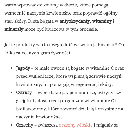
warto wprowadzić zmiany w diecie, które pomogą
wzmocnić naczynia krwionośne oraz poprawić ogólny
stan skóry. Dieta bogata w
antyoksydanty
,
witaminy
i
minerały
może być kluczowa w tym procesie.
Jakie produkty warto uwzględnić w swoim jadłospisie? Oto
kilka zalecanych grup żywności:
Jagody
– te małe owoce są bogate w witaminę C oraz
przeciwutleniacze, które wspierają zdrowie naczyń
krwionośnych i pomagają w regeneracji skóry.
Cytrusy
– owoce takie jak pomarańcze, cytryny czy
grejpfruty dostarczają organizmowi witaminę C i
bioflawonoidy, które również działają korzystnie na
naczynia krwionośne.
Orzechy
– zwłaszcza
orzechy włoskie
i migdały są