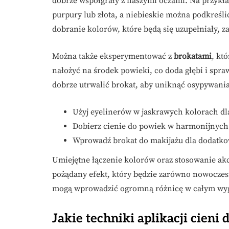
dobrze współgrały z naszymi oczami. Na przykła
purpury lub złota, a niebieskie można podkreśl
dobranie kolorów, które będą się uzupełniały, 
Można także eksperymentować z
brokatami
, kt
nałożyć na środek powieki, co doda głębi i spraw
dobrze utrwalić brokat, aby uniknąć osypywania
Użyj eyelinerów w jaskrawych kolorach dla
Dobierz cienie do powiek w harmonijnych 
Wprowadź brokat do makijażu dla dodatko
Umiejętne łączenie kolorów oraz stosowanie a
pożądany efekt, który będzie zarówno nowoczesn
mogą wprowadzić ogromną różnicę w całym wyg
Jakie techniki aplikacji cieni