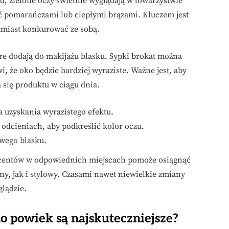
d, zielone oczy świetnie wyglądają w towarzystwie
ić pomarańczami lub ciepłymi brązami. Kluczem jest
zamiast konkurować ze sobą.
óre dodają do makijażu blasku. Sypki brokat można
i, że oko będzie bardziej wyraziste. Ważne jest, aby
 się produktu w ciągu dnia.
 uzyskania wyrazistego efektu.
odcieniach, aby podkreślić kolor oczu.
wego blasku.
kcentów w odpowiednich miejscach pomoże osiągnąć
y, jak i stylowy. Czasami nawet niewielkie zmiany
lądzie.
 do powiek są najskuteczniejsze?