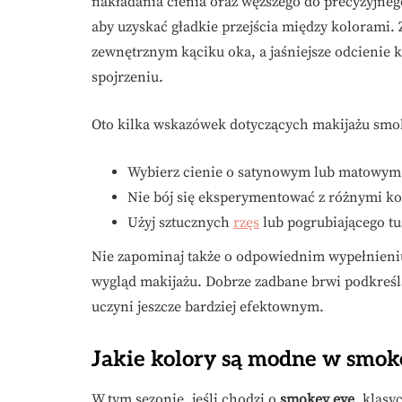
nakładania cienia oraz węższego do precyzyjne
aby uzyskać gładkie przejścia między kolorami.
zewnętrznym kąciku oka, a jaśniejsze odcienie
spojrzeniu.
Oto kilka wskazówek dotyczących makijażu smo
Wybierz cienie o satynowym lub matowym 
Nie bój się eksperymentować z różnymi ko
Użyj sztucznych
rzęs
lub pogrubiającego tu
Nie zapominaj także o odpowiednim wypełnieni
wygląd makijażu. Dobrze zadbane brwi podkreślą
uczyni jeszcze bardziej efektownym.
Jakie kolory są modne w smok
W tym sezonie, jeśli chodzi o
smokey eye
, klasy