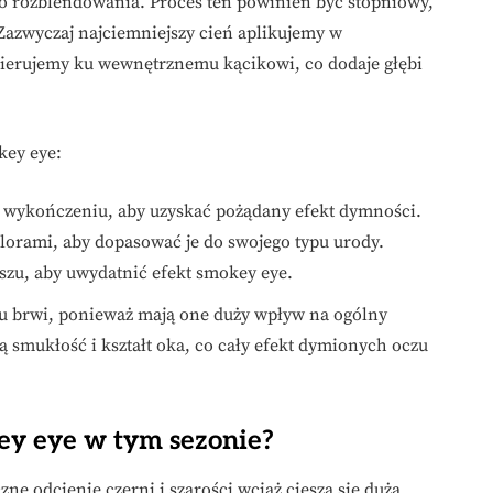
go rozblendowania. Proces ten powinien być stopniowy,
 Zazwyczaj najciemniejszy cień aplikujemy w
 kierujemy ku wewnętrznemu kącikowi, co dodaje głębi
key eye:
wykończeniu, aby uzyskać pożądany efekt dymności.
lorami, aby dopasować je do swojego typu urody.
szu, aby uwydatnić efekt smokey eye.
u brwi, ponieważ mają one duży wpływ na ogólny
 smukłość i kształt oka, co cały efekt dymionych oczu
ey eye w tym sezonie?
czne odcienie czerni i szarości wciąż cieszą się dużą