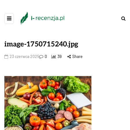
image-1750715240.jpg
23 czerwca 2025
0
39
Share